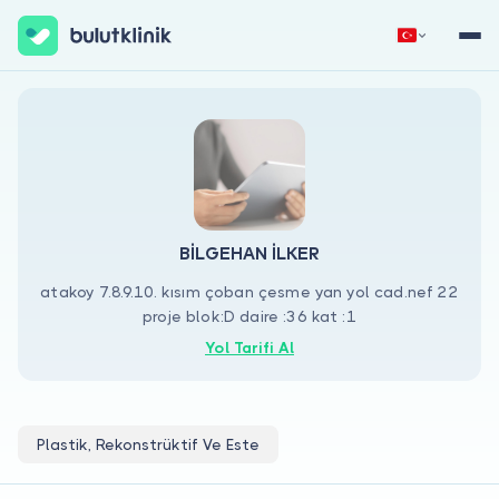
Hemen Kaydol
Giriş Yap
BİLGEHAN İLKER
atakoy 7.8.9.10. kısım çoban çesme yan yol cad.nef 22
proje blok:D daire :36 kat :1
Hakkımızda
Yol Tarifi Al
Hastalar için
Doktorlar için
Plastik, Rekonstrüktif Ve Este