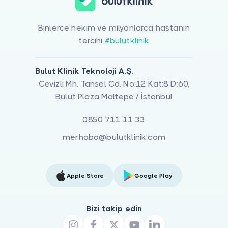
Binlerce hekim ve milyonlarca hastanın
tercihi
#bulutklinik
Bulut Klinik Teknoloji A.Ş.
Cevizli Mh. Tansel Cd. No:12 Kat:8 D:60,
Bulut Plaza Maltepe / İstanbul
0850 711 11 33
merhaba@bulutklinik.com
Apple Store
Google Play
Bizi takip edin