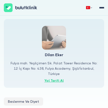
Hemen Kaydol
Giriş Yap
Dilan Eker
Fulya mah. Yeşilçimen Sk. Polat Tower Residence No:
12 İç Kapı No: 438, Fulya Academy, Şişli/İstanbul,
Hakkımızda
Türkiye
Hastalar için
Yol Tarifi Al
Doktorlar için
Beslenme Ve Diyet