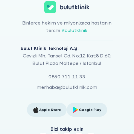
Binlerce hekim ve milyonlarca hastanın
tercihi
#bulutklinik
Bulut Klinik Teknoloji A.Ş.
Cevizli Mh. Tansel Cd. No:12 Kat:8 D:60,
Bulut Plaza Maltepe / İstanbul
0850 711 11 33
merhaba@bulutklinik.com
Apple Store
Google Play
Bizi takip edin