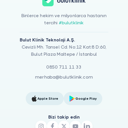
Binlerce hekim ve milyonlarca hastanın
tercihi
#bulutklinik
Bulut Klinik Teknoloji A.Ş.
Cevizli Mh. Tansel Cd. No:12 Kat:8 D:60,
Bulut Plaza Maltepe / İstanbul
0850 711 11 33
merhaba@bulutklinik.com
Apple Store
Google Play
Bizi takip edin