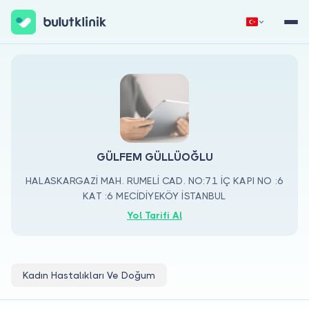
Hemen Kaydol
Giriş Yap
GÜLFEM GÜLLÜOĞLU
HALASKARGAZİ MAH. RUMELİ CAD. NO:71 İÇ KAPI NO :6
KAT :6 MECİDİYEKÖY İSTANBUL
Hakkımızda
Yol Tarifi Al
Hastalar için
Doktorlar için
Kadın Hastalıkları Ve Doğum