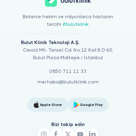
Binlerce hekim ve milyonlarca hastanın
tercihi
#bulutklinik
Bulut Klinik Teknoloji A.Ş.
Cevizli Mh. Tansel Cd. No:12 Kat:8 D:60,
Bulut Plaza Maltepe / İstanbul
0850 711 11 33
merhaba@bulutklinik.com
Apple Store
Google Play
Bizi takip edin