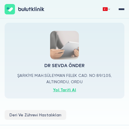
Hemen Kaydol
Giriş Yap
DR SEVDA ÖNDER
ŞARKİYE MAH.SÜLEYMAN FELEK CAD. NO:89/105,
ALTINORDU, ORDU
Hakkımızda
Yol Tarifi Al
Hastalar için
Doktorlar için
Deri Ve Zührevi Hastalıkları