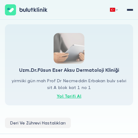
Hemen Kaydol
Giriş Yap
Uzm.Dr.Füsun Eser Aksu Dermatoloji Kliniği
yirmiiki gün mah Prof Dr Necmeddin Erbakan bulv selvi
sit A blok kat 1 no 1
Hakkımızda
Yol Tarifi Al
Hastalar için
Doktorlar için
Deri Ve Zührevi Hastalıkları