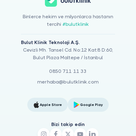
Binlerce hekim ve milyonlarca hastanın
tercihi
#bulutklinik
Bulut Klinik Teknoloji A.Ş.
Cevizli Mh. Tansel Cd. No:12 Kat:8 D:60,
Bulut Plaza Maltepe / İstanbul
0850 711 11 33
merhaba@bulutklinik.com
Apple Store
Google Play
Bizi takip edin