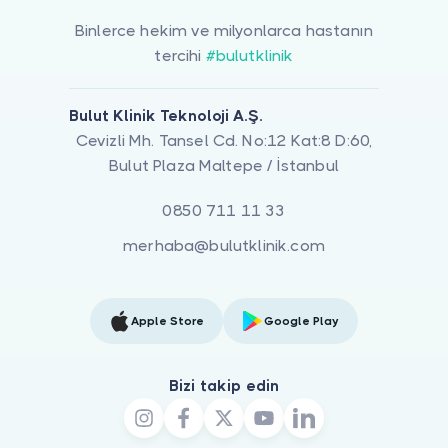
Binlerce hekim ve milyonlarca hastanın
tercihi
#bulutklinik
Bulut Klinik Teknoloji A.Ş.
Cevizli Mh. Tansel Cd. No:12 Kat:8 D:60,
Bulut Plaza Maltepe / İstanbul
0850 711 11 33
merhaba@bulutklinik.com
Apple Store
Google Play
Bizi takip edin