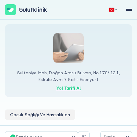
Hemen Kaydol
Giriş Yap
Sultaniye Mah, Doğan Araslı Bulvarı, No.170/ 121,
Eskule Avm 7. Kat - Esenyurt
Yol Tarifi Al
Hakkımızda
Hastalar için
Doktorlar için
Çocuk Sağlığı Ve Hastalıkları
Randevu seç
Sırala