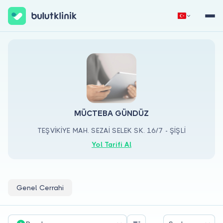
Hemen Kaydol
Giriş Yap
MÜCTEBA GÜNDÜZ
TEŞVİKİYE MAH. SEZAİ SELEK SK. 16/7 - ŞİŞLİ
Hakkımızda
Yol Tarifi Al
Hastalar için
Doktorlar için
Genel Cerrahi