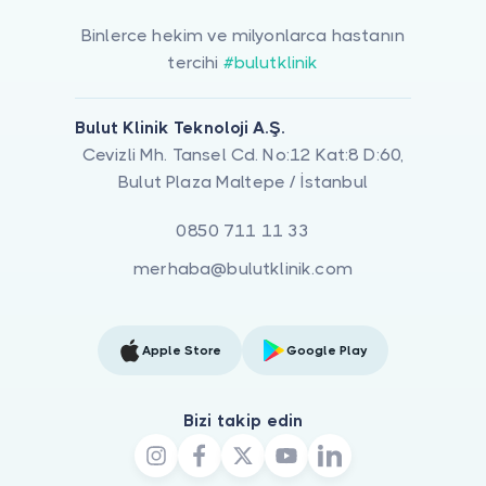
Binlerce hekim ve milyonlarca hastanın
tercihi
#bulutklinik
Bulut Klinik Teknoloji A.Ş.
Cevizli Mh. Tansel Cd. No:12 Kat:8 D:60,
Bulut Plaza Maltepe / İstanbul
0850 711 11 33
merhaba@bulutklinik.com
Apple Store
Google Play
Bizi takip edin