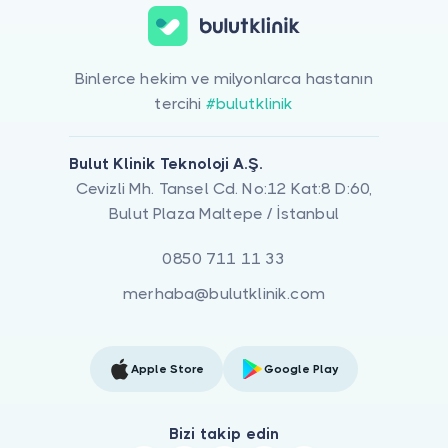
Binlerce hekim ve milyonlarca hastanın
tercihi
#bulutklinik
Bulut Klinik Teknoloji A.Ş.
Cevizli Mh. Tansel Cd. No:12 Kat:8 D:60,
Bulut Plaza Maltepe / İstanbul
0850 711 11 33
merhaba@bulutklinik.com
Apple Store
Google Play
Bizi takip edin