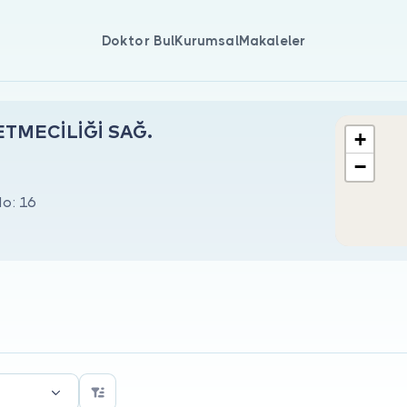
Doktor Bul
Kurumsal
Makaleler
TMECİLİĞİ SAĞ.
+
−
No: 16