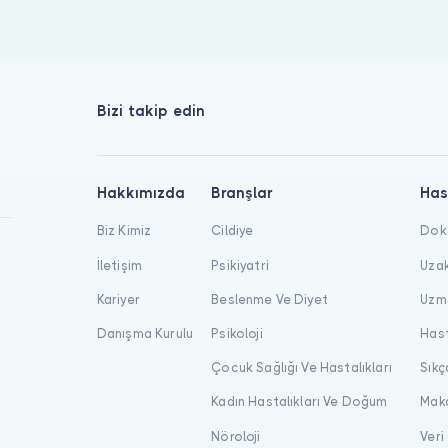
Bizi takip edin
Hakkımızda
Branşlar
Has
Biz Kimiz
Cildiye
Dokt
İletişim
Psikiyatri
Uzak
Kariyer
Beslenme Ve Diyet
Uzma
Danışma Kurulu
Psikoloji
Hast
Çocuk Sağlığı Ve Hastalıkları
Sıkç
Kadın Hastalıkları Ve Doğum
Maka
Nöroloji
Veri