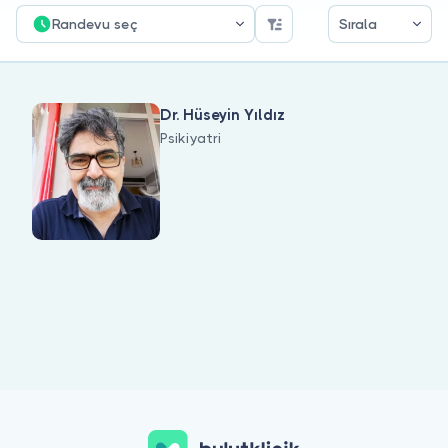
Doktor musunuz?
Randevu seç
Sırala
Dr. Hüseyin Yıldız
Psikiyatri