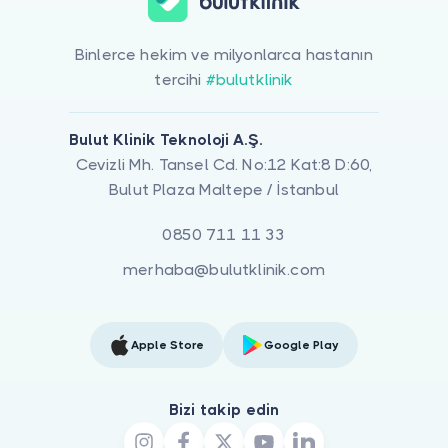
Binlerce hekim ve milyonlarca hastanın
tercihi
#bulutklinik
Bulut Klinik Teknoloji A.Ş.
Cevizli Mh. Tansel Cd. No:12 Kat:8 D:60,
Bulut Plaza Maltepe / İstanbul
0850 711 11 33
merhaba@bulutklinik.com
Apple Store
Google Play
Bizi takip edin