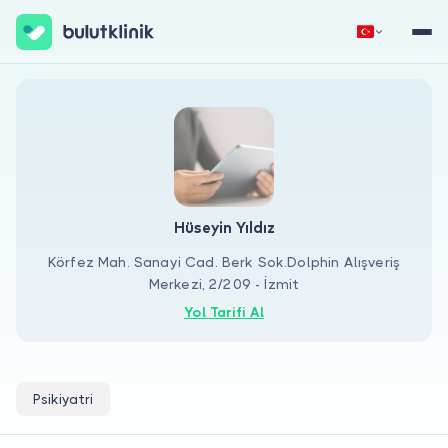
Hemen Kaydol
Giriş Yap
Hüseyin Yıldız
Körfez Mah. Sanayi Cad. Berk Sok.Dolphin Alışveriş
Merkezi, 2/209 - İzmit
Hakkımızda
Yol Tarifi Al
Hastalar için
Doktorlar için
Psikiyatri