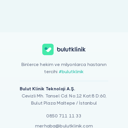
Doktor musunuz?
Binlerce hekim ve milyonlarca hastanın
tercihi
#bulutklinik
Bulut Klinik Teknoloji A.Ş.
Cevizli Mh. Tansel Cd. No:12 Kat:8 D:60,
Bulut Plaza Maltepe / İstanbul
0850 711 11 33
merhaba@bulutklinik.com