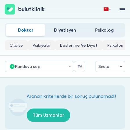
Niğde Nöroloji Doktorları
Hemen Kaydol
Giriş Yap
Doktor
Diyetisyen
Psikolog
Cildiye
Psikiyatri
Beslenme Ve Diyet
Psikoloji
Randevu seç
Sırala
Hakkımızda
Hastalar için
Aranan kriterlerde bir sonuç bulunamadı!
Doktorlar için
Tüm Uzmanlar