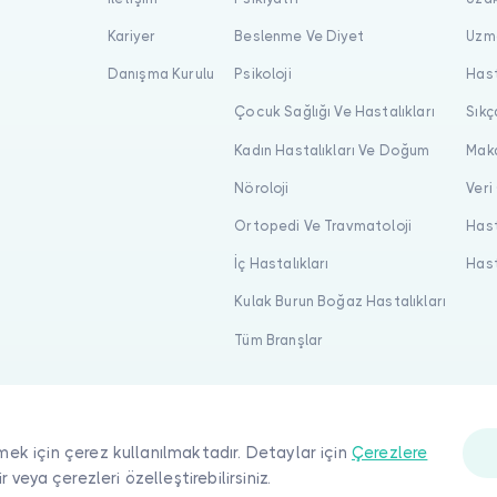
Kariyer
Beslenme Ve Diyet
Uzma
Danışma Kurulu
Psikoloji
Hast
Çocuk Sağlığı Ve Hastalıkları
Sıkç
Kadın Hastalıkları Ve Doğum
Maka
Nöroloji
Veri
Ortopedi Ve Travmatoloji
Hast
İç Hastalıkları
Hast
Kulak Burun Boğaz Hastalıkları
Tüm Branşlar
mek için çerez kullanılmaktadır. Detaylar için
Çerezlere
ir veya çerezleri özelleştirebilirsiniz.