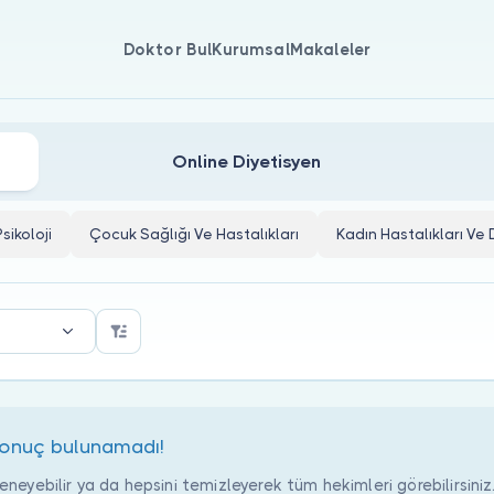
Doktor Bul
Kurumsal
Makaleler
Doktorları
Online Diyetisyen
Psikoloji
Çocuk Sağlığı Ve Hastalıkları
Kadın Hastalıkları V
 sonuç bulunamadı!
deneyebilir ya da hepsini temizleyerek tüm hekimleri görebilirsiniz