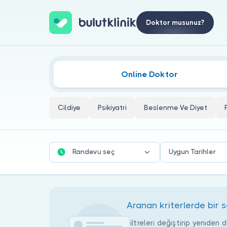
Doktor musunuz?
Amasya Ortopedi Ve Travmatoloji 
Online Doktor
Cildiye
Psikiyatri
Beslenme Ve Diyet
Randevu seç
Uygun Tarihler
Aranan kriterlerde bir
Filtreleri değiştirip yeniden 