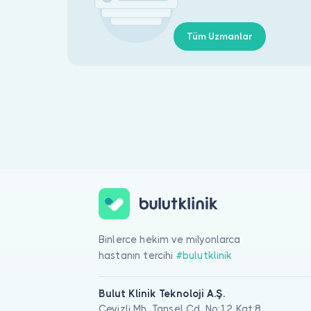
Tüm Uzmanlar
Binlerce hekim ve milyonlarca
hastanın tercihi
#bulutklinik
Bulut Klinik Teknoloji A.Ş.
Cevizli Mh. Tansel Cd. No:12 Kat:8