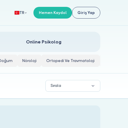
Hemen Kaydol
Giriş Yap
TR
Online Psikolog
e Doğum
Nöroloji
Ortopedi Ve Travmatoloji
İç Hastalıkla
Sırala
.