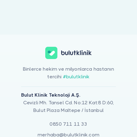
Doktor musunuz?
Binlerce hekim ve milyonlarca hastanın
tercihi
#bulutklinik
Bulut Klinik Teknoloji A.Ş.
Cevizli Mh. Tansel Cd. No:12 Kat:8 D:60,
Bulut Plaza Maltepe / İstanbul
0850 711 11 33
merhaba@bulutklinik.com