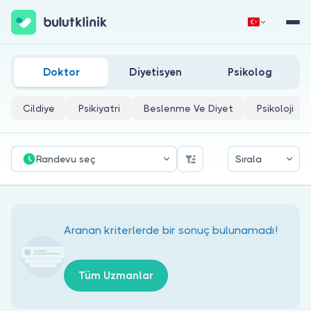
Isparta Perinatoloji Doktorları
Hemen Kaydol
Giriş Yap
Doktor
Diyetisyen
Psikolog
Cildiye
Psikiyatri
Beslenme Ve Diyet
Psikoloji
Randevu seç
Sırala
Hakkımızda
Hastalar için
Aranan kriterlerde bir sonuç bulunamadı!
Doktorlar için
Tüm Uzmanlar