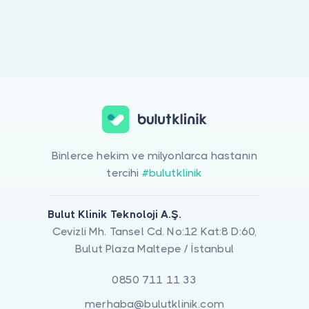
Doktor musunuz?
Binlerce hekim ve milyonlarca hastanın
tercihi
#bulutklinik
Bulut Klinik Teknoloji A.Ş.
Cevizli Mh. Tansel Cd. No:12 Kat:8 D:60,
Bulut Plaza Maltepe / İstanbul
0850 711 11 33
merhaba@bulutklinik.com