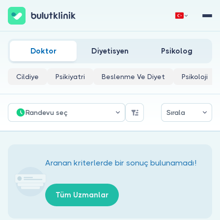
Erzurum Pratisyen Hekim Doktorları
Hemen Kaydol
Giriş Yap
Doktor
Diyetisyen
Psikolog
Cildiye
Psikiyatri
Beslenme Ve Diyet
Psikoloji
Randevu seç
Sırala
Hakkımızda
Hastalar için
Aranan kriterlerde bir sonuç bulunamadı!
Doktorlar için
Tüm Uzmanlar