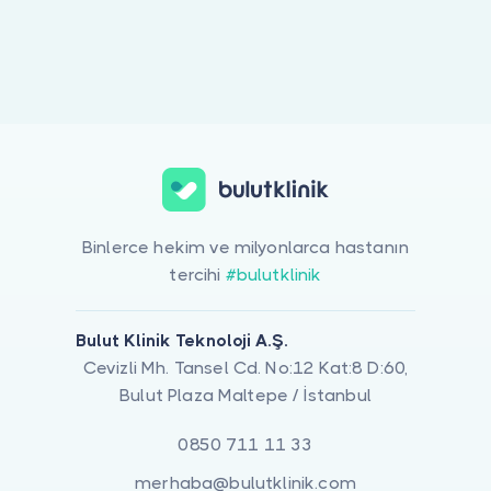
Doktor musunuz?
Binlerce hekim ve milyonlarca hastanın
tercihi
#bulutklinik
Bulut Klinik Teknoloji A.Ş.
Cevizli Mh. Tansel Cd. No:12 Kat:8 D:60,
Bulut Plaza Maltepe / İstanbul
0850 711 11 33
merhaba@bulutklinik.com