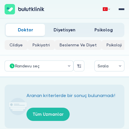
Kilis Psikiyatri Doktorları
Hemen Kaydol
Giriş Yap
Doktor
Diyetisyen
Psikolog
Cildiye
Psikiyatri
Beslenme Ve Diyet
Psikoloji
Randevu seç
Sırala
Hakkımızda
Hastalar için
Aranan kriterlerde bir sonuç bulunamadı!
Doktorlar için
Tüm Uzmanlar