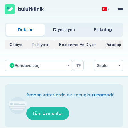
Antalya Sigarayı Bıraktırma Kliniği Doktorları
Hemen Kaydol
Giriş Yap
Doktor
Diyetisyen
Psikolog
Cildiye
Psikiyatri
Beslenme Ve Diyet
Psikoloji
Randevu seç
Sırala
Hakkımızda
Hastalar için
Aranan kriterlerde bir sonuç bulunamadı!
Doktorlar için
Tüm Uzmanlar