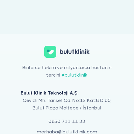
Doktor musunuz?
Binlerce hekim ve milyonlarca hastanın
tercihi
#bulutklinik
Bulut Klinik Teknoloji A.Ş.
Cevizli Mh. Tansel Cd. No:12 Kat:8 D:60,
Bulut Plaza Maltepe / İstanbul
0850 711 11 33
merhaba@bulutklinik.com