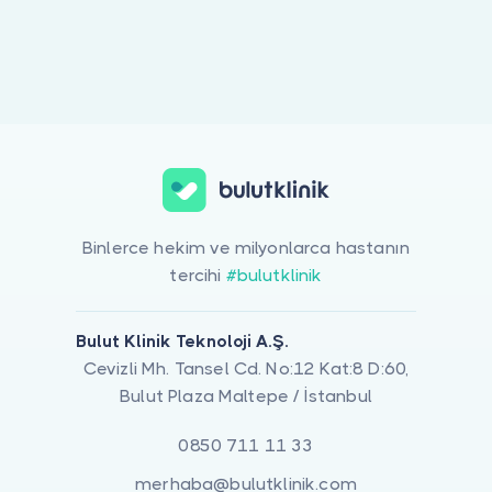
Doktor musunuz?
Binlerce hekim ve milyonlarca hastanın
tercihi
#bulutklinik
Bulut Klinik Teknoloji A.Ş.
Cevizli Mh. Tansel Cd. No:12 Kat:8 D:60,
Bulut Plaza Maltepe / İstanbul
0850 711 11 33
merhaba@bulutklinik.com