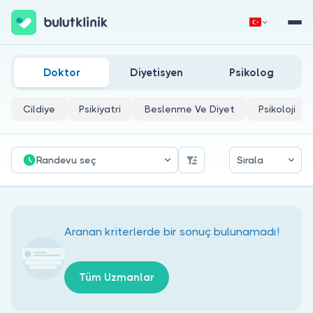
Bayburt Tıbbi Biyokimya Doktorları
Hemen Kaydol
Giriş Yap
Doktor
Diyetisyen
Psikolog
Cildiye
Psikiyatri
Beslenme Ve Diyet
Psikoloji
Randevu seç
Sırala
Hakkımızda
Hastalar için
Aranan kriterlerde bir sonuç bulunamadı!
Doktorlar için
Tüm Uzmanlar