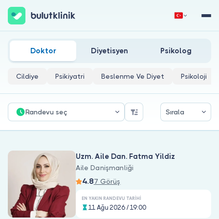
Aile Danişmanliği Doktorları
Hemen Kaydol
Giriş Yap
Doktor
Diyetisyen
Psikolog
Cildiye
Psikiyatri
Beslenme Ve Diyet
Psikoloji
Randevu seç
Sırala
Hakkımızda
Uzm. Aile Dan. Fatma Yildiz
Hastalar için
Aile Danişmanliği
4.8
Doktorlar için
7 Görüş
EN YAKIN RANDEVU TARIHI
11 Ağu 2026 / 19:00