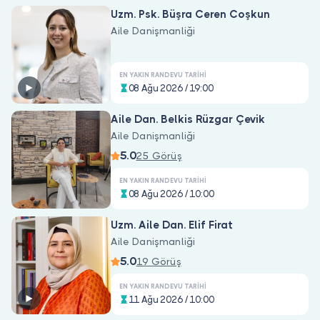
Doktor musunuz?
Uzm. Psk. Büşra Ceren Coşkun
Aile Danişmanliği
EN YAKIN RANDEVU TARIHI
08 Ağu 2026 / 19:00
Aile Dan. Belkis Rüzgar Çevik
Aile Danişmanliği
5.0
25 Görüş
EN YAKIN RANDEVU TARIHI
08 Ağu 2026 / 10:00
Uzm. Aile Dan. Elif Firat
Aile Danişmanliği
5.0
19 Görüş
EN YAKIN RANDEVU TARIHI
11 Ağu 2026 / 10:00