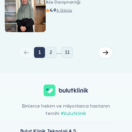
Aile Danişmanliği
4.9
4 Görüş
...
1
2
11
Aile Danişmanliği için online görüntülü doktor görüşmesi yapabil
Binlerce hekim ve milyonlarca hastanın
tercihi
#bulutklinik
Bulut Klinik Teknoloji A.Ş.