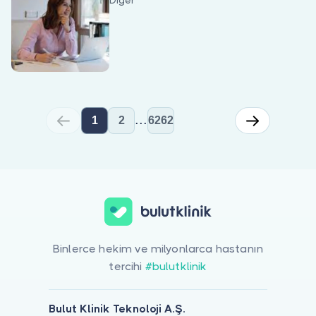
Diğer
...
1
2
6262
Diğer için online görüntülü doktor görüşmesi yapabilirsiniz. Bul
Binlerce hekim ve milyonlarca hastanın
tercihi
#bulutklinik
Bulut Klinik Teknoloji A.Ş.