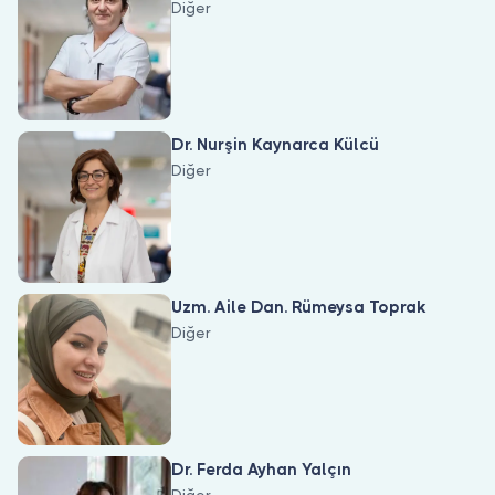
Diğer
Dr. Nurşin Kaynarca Külcü
Diğer
Uzm. Aile Dan. Rümeysa Toprak
Diğer
Dr. Ferda Ayhan Yalçın