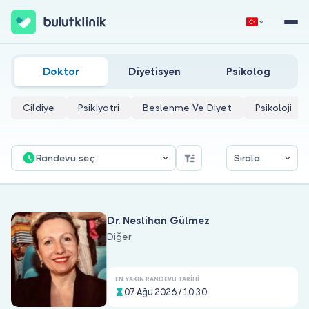
Diğer Doktorları
Hemen Kaydol
Giriş Yap
Doktor
Diyetisyen
Psikolog
Cildiye
Psikiyatri
Beslenme Ve Diyet
Psikoloji
Randevu seç
Sırala
Hakkımızda
Dr. Neslihan Gülmez
Hastalar için
Diğer
Doktorlar için
EN YAKIN RANDEVU TARIHI
07 Ağu 2026 / 10:30