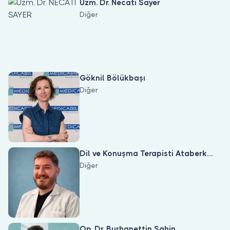
Uzm. Dr. Necati Sayer
Diğer
Göknil Bölükbaşı
Diğer
Dil ve Konuşma Terapisti Ataberk
Gür
Diğer
Op. Dr. Burhanettin Şahin