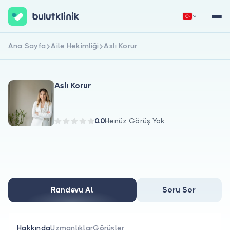
Ana Sayfa
Aile Hekimliği
Aslı Korur
Hemen Kaydol
Giriş Yap
Aslı Korur
0.0
Henüz Görüş Yok
Hakkımızda
Hastalar için
Randevu Al
Soru Sor
Doktorlar için
Hakkında
Uzmanlıklar
Görüşler