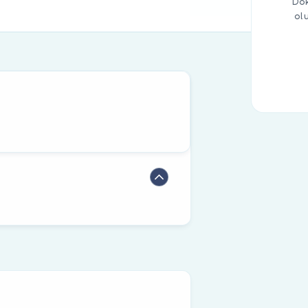
Dok
ol