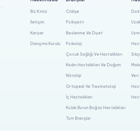
Biz Kimiz
Cildiye
Dokt
İletişim
Psikiyatri
Uzak
Kariyer
Beslenme Ve Diyet
Uzma
Danışma Kurulu
Psikoloji
Hast
Çocuk Sağlığı Ve Hastalıkları
Sıkç
Kadın Hastalıkları Ve Doğum
Maka
Nöroloji
Veri
Ortopedi Ve Travmatoloji
Hast
İç Hastalıkları
Hast
Kulak Burun Boğaz Hastalıkları
Tüm Branşlar