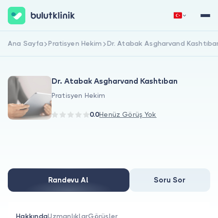
Ana Sayfa
Pratisyen Hekim
Dr. Atabak Asgharvand Kashtıba
Hemen Kaydol
Giriş Yap
Dr. Atabak Asgharvand Kashtıban
Pratisyen Hekim
0.0
Henüz Görüş Yok
Hakkımızda
Hastalar için
Randevu Al
Soru Sor
Doktorlar için
Hakkında
Uzmanlıklar
Görüşler