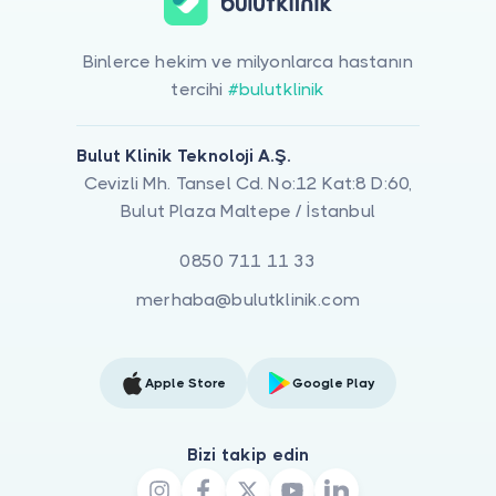
Binlerce hekim ve milyonlarca hastanın
tercihi
#bulutklinik
Bulut Klinik Teknoloji A.Ş.
Cevizli Mh. Tansel Cd. No:12 Kat:8 D:60,
Bulut Plaza Maltepe / İstanbul
0850 711 11 33
merhaba@bulutklinik.com
Apple Store
Google Play
Bizi takip edin