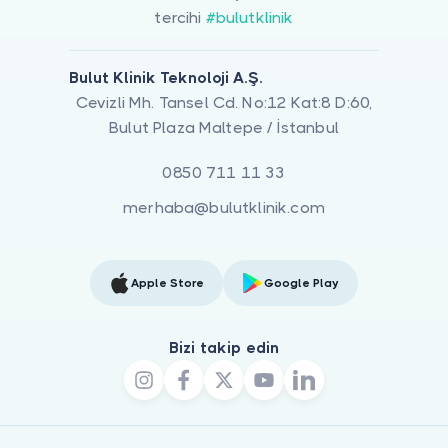
tercihi
#bulutklinik
Bulut Klinik Teknoloji A.Ş.
Cevizli Mh. Tansel Cd. No:12 Kat:8 D:60,
Bulut Plaza Maltepe / İstanbul
0850 711 11 33
merhaba@bulutklinik.com
Apple Store
Google Play
Bizi takip edin