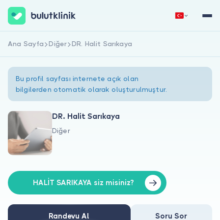
Ana Sayfa
Diğer
DR. Halit Sarıkaya
Hemen Kaydol
Giriş Yap
Bu profil sayfası internete açık olan
bilgilerden otomatik olarak oluşturulmuştur.
DR. Halit Sarıkaya
Diğer
Hakkımızda
Hastalar için
Doktorlar için
HALİT SARIKAYA siz misiniz?
Randevu Al
Soru Sor