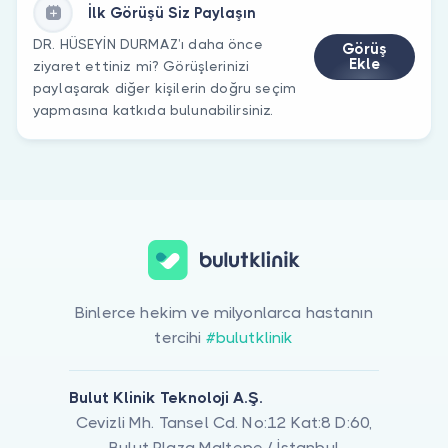
İlk Görüşü Siz Paylaşın
DR. HÜSEYİN DURMAZ’ı daha önce
Görüş
Ekle
ziyaret ettiniz mi? Görüşlerinizi
paylaşarak diğer kişilerin doğru seçim
yapmasına katkıda bulunabilirsiniz.
Binlerce hekim ve milyonlarca hastanın
tercihi
#bulutklinik
Bulut Klinik Teknoloji A.Ş.
Cevizli Mh. Tansel Cd. No:12 Kat:8 D:60,
Bulut Plaza Maltepe / İstanbul