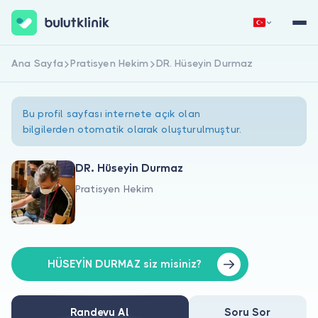
Ana Sayfa
Pratisyen Hekim
DR. Hüseyin Durmaz
Hemen Kaydol
Giriş Yap
Bu profil sayfası internete açık olan
bilgilerden otomatik olarak oluşturulmuştur.
DR. Hüseyin Durmaz
Pratisyen Hekim
Hakkımızda
Hastalar için
Doktorlar için
HÜSEYİN DURMAZ siz misiniz?
Randevu Al
Soru Sor