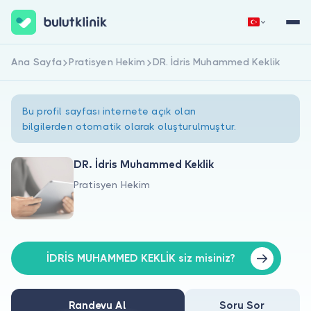
Ana Sayfa
Pratisyen Hekim
DR. İdris Muhammed Keklik
Hemen Kaydol
Giriş Yap
Bu profil sayfası internete açık olan
bilgilerden otomatik olarak oluşturulmuştur.
DR. İdris Muhammed Keklik
Pratisyen Hekim
Hakkımızda
Hastalar için
Doktorlar için
İDRİS MUHAMMED KEKLİK siz misiniz?
Randevu Al
Soru Sor