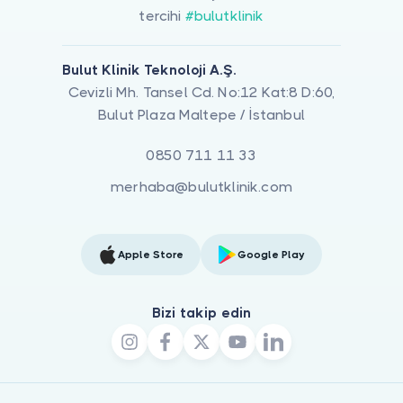
tercihi
#bulutklinik
Bulut Klinik Teknoloji A.Ş.
Cevizli Mh. Tansel Cd. No:12 Kat:8 D:60,
Bulut Plaza Maltepe / İstanbul
0850 711 11 33
merhaba@bulutklinik.com
Apple Store
Google Play
Bizi takip edin