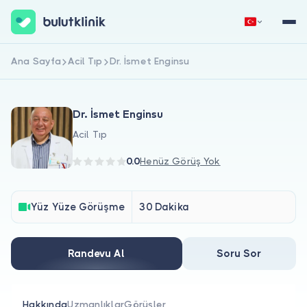
Ana Sayfa
Acil Tıp
Dr. İsmet Enginsu
Hemen Kaydol
Giriş Yap
Dr. İsmet Enginsu
Acil Tıp
0.0
Henüz Görüş Yok
Hakkımızda
Yüz Yüze Görüşme
30 Dakika
Hastalar için
Randevu Al
Soru Sor
Doktorlar için
Hakkında
Uzmanlıklar
Görüşler