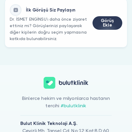
İlk Görüşü Siz Paylaşın
Dr. İSMET ENGİNSU’ı daha önce ziyaret
Görüş
Ekle
ettiniz mi? Görüşlerinizi paylaşarak
diğer kişilerin doğru seçim yapmasına
katkıda bulunabilirsiniz.
Binlerce hekim ve milyonlarca hastanın
tercihi
#bulutklinik
Bulut Klinik Teknoloji A.Ş.
Cevizli Mh. Tansel Cd. No:12 Kat:8 D:60,