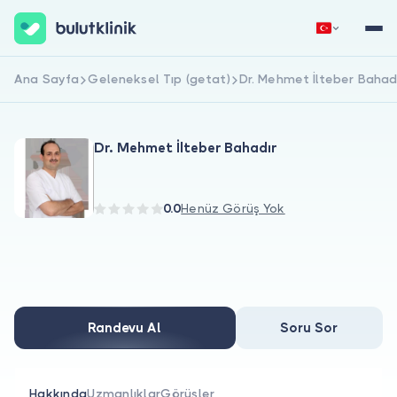
Ana Sayfa
Geleneksel Tıp (getat)
Dr. Mehmet İlteber Bahad
Hemen Kaydol
Giriş Yap
Dr. Mehmet İlteber Bahadır
0.0
Henüz Görüş Yok
Hakkımızda
Hastalar için
Randevu Al
Soru Sor
Doktorlar için
Hakkında
Uzmanlıklar
Görüşler