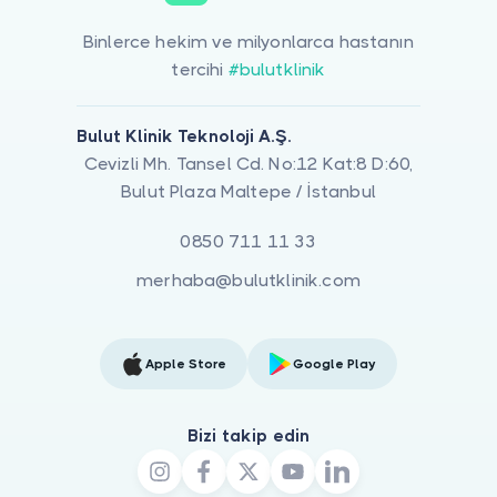
Binlerce hekim ve milyonlarca hastanın
tercihi
#bulutklinik
Bulut Klinik Teknoloji A.Ş.
Cevizli Mh. Tansel Cd. No:12 Kat:8 D:60,
Bulut Plaza Maltepe / İstanbul
0850 711 11 33
merhaba@bulutklinik.com
Apple Store
Google Play
Bizi takip edin