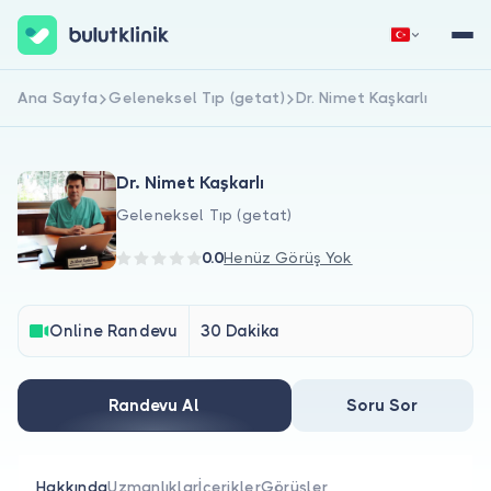
Ana Sayfa
Geleneksel Tıp (getat)
Dr. Nimet Kaşkarlı
Hemen Kaydol
Giriş Yap
Dr. Nimet Kaşkarlı
Geleneksel Tıp (getat)
0.0
Henüz Görüş Yok
Hakkımızda
Online Randevu
30 Dakika
Hastalar için
Randevu Al
Soru Sor
Doktorlar için
Hakkında
Uzmanlıklar
İçerikler
Görüşler