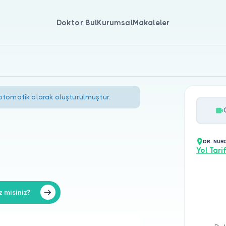
Doktor Bul
Kurumsal
Makaleler
 otomatik olarak oluşturulmuştur.
DR. NUR
Yol Tarif
 misiniz?