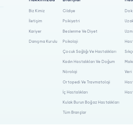
Biz Kimiz
Cildiye
Dokt
İletişim
Psikiyatri
Uzak
Kariyer
Beslenme Ve Diyet
Uzma
Danışma Kurulu
Psikoloji
Hast
Çocuk Sağlığı Ve Hastalıkları
Sıkç
Kadın Hastalıkları Ve Doğum
Maka
Nöroloji
Veri
Ortopedi Ve Travmatoloji
Hast
İç Hastalıkları
Hast
Kulak Burun Boğaz Hastalıkları
Tüm Branşlar