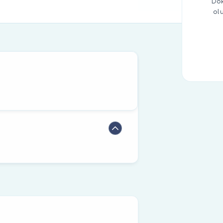
Dok
ol