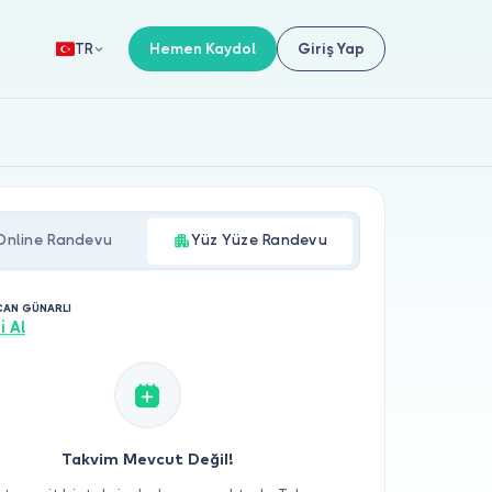
Hemen Kaydol
Giriş Yap
TR
Online Randevu
Yüz Yüze Randevu
CAN GÜNARLI
i Al
Takvim Mevcut Değil!