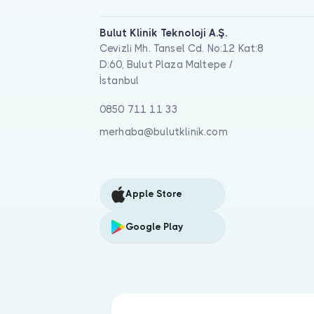
Bulut Klinik Teknoloji A.Ş.
Cevizli Mh. Tansel Cd. No:12 Kat:8
D:60, Bulut Plaza Maltepe /
İstanbul
0850 711 11 33
merhaba@bulutklinik.com
Apple Store
Google Play