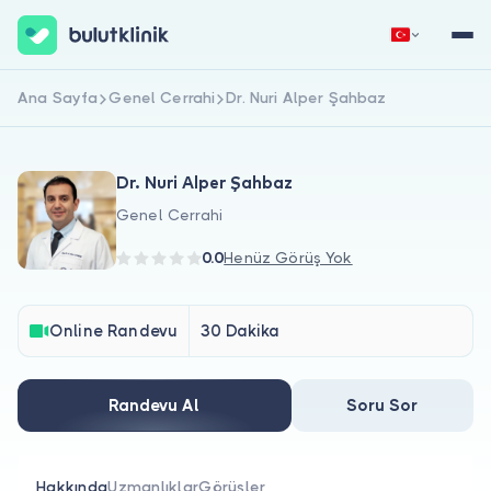
Ana Sayfa
Genel Cerrahi
Dr. Nuri Alper Şahbaz
Hemen Kaydol
Giriş Yap
Dr. Nuri Alper Şahbaz
Genel Cerrahi
0.0
Henüz Görüş Yok
Hakkımızda
Online Randevu
30 Dakika
Hastalar için
Randevu Al
Soru Sor
Doktorlar için
Hakkında
Uzmanlıklar
Görüşler