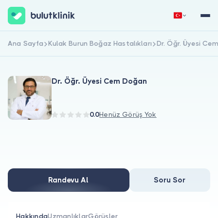
Ana Sayfa
Kulak Burun Boğaz Hastalıkları
Dr. Öğr. Üyesi Ce
Hemen Kaydol
Giriş Yap
Dr. Öğr. Üyesi Cem Doğan
0.0
Henüz Görüş Yok
Hakkımızda
Hastalar için
Randevu Al
Soru Sor
Doktorlar için
Hakkında
Uzmanlıklar
Görüşler