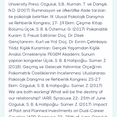
University Press. Ozguluk, S.B., Numan, T. ve Danışık,
N.D. (2007). Ruminasyon ve öfke/öfke ifade tarzları
ile psikolojik belirtiler. IX. Ulusal Psikolojik Danışma
ve Rehberlik Kongresi, 17- 19 Ekim, Çeşme. Kitap
Bölümü Üçok, S. B. & Öztemur, G. (2017). Psikanalitik
Kuram: S. Freud. Editörler Doç. Dr. Dilek
Gençtanırım- Kurt ve Yrd. Doç. Dr. Evrim Çetinkaya-
Yıldız. Kişilik Kuramları: Gerçek Yaşamdan Kişilik
Analizi Örnekleriyle. PEGEM Akademi. Sunum
yapılan kongreler Üçok, S. B. & Hatipoğlu- Sümer, Z.
(2018). Geçmiş ve Gelecek Yatırımlar Ölçeği’nin
Psikometrik Özelliklerinin İncelenmesi. Uluslararası
Psikolojik Danışma ve Rehberlik Kongresi, 25-27
Ekim. Ozguluk, S. B. & Hatipoğlu- Sümer, Z. (2017).
We are both working! What will be the destiny of
our relationship?. IARR, Syracuse, 22- 25th of June.
Ozguluk, S. B. & Hatipoğlu- Sümer, Z. (2017). Impact
of Past and Planned Investments on Dual-Career
Couples. IARR, Syracuse, 22- 25th of June. Ozguluk,