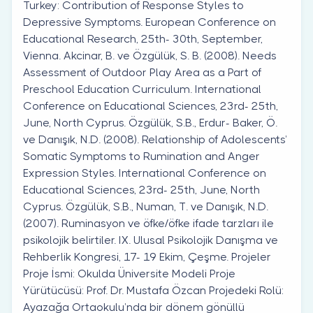
Turkey: Contribution of Response Styles to
Depressive Symptoms. European Conference on
Educational Research, 25th- 30th, September,
Vienna. Akcinar, B. ve Özgülük, S. B. (2008). Needs
Assessment of Outdoor Play Area as a Part of
Preschool Education Curriculum. International
Conference on Educational Sciences, 23rd- 25th,
June, North Cyprus. Özgülük, S.B., Erdur- Baker, Ö.
ve Danışık, N.D. (2008). Relationship of Adolescents’
Somatic Symptoms to Rumination and Anger
Expression Styles. International Conference on
Educational Sciences, 23rd- 25th, June, North
Cyprus. Özgülük, S.B., Numan, T. ve Danışık, N.D.
(2007). Ruminasyon ve öfke/öfke ifade tarzları ile
psikolojik belirtiler. IX. Ulusal Psikolojik Danışma ve
Rehberlik Kongresi, 17- 19 Ekim, Çeşme. Projeler
Proje İsmi: Okulda Üniversite Modeli Proje
Yürütücüsü: Prof. Dr. Mustafa Özcan Projedeki Rolü:
Ayazağa Ortaokulu’nda bir dönem gönüllü