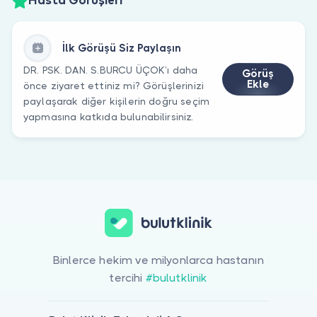
Hasta Görüşleri
İlk Görüşü Siz Paylaşın
DR. PSK. DAN. S.BURCU ÜÇOK’ı daha
Görüş
Ekle
önce ziyaret ettiniz mi? Görüşlerinizi
paylaşarak diğer kişilerin doğru seçim
yapmasına katkıda bulunabilirsiniz.
Binlerce hekim ve milyonlarca hastanın
tercihi
#bulutklinik