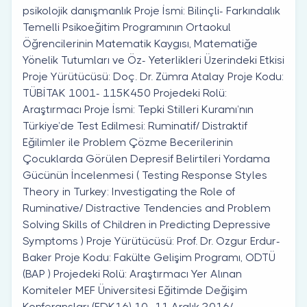
psikolojik danışmanlık Proje İsmi: Bilinçli- Farkındalık
Temelli Psikoeğitim Programının Ortaokul
Öğrencilerinin Matematik Kaygısı, Matematiğe
Yönelik Tutumları ve Öz- Yeterlikleri Üzerindeki Etkisi
Proje Yürütücüsü: Doç. Dr. Zümra Atalay Proje Kodu:
TÜBİTAK 1001- 115K450 Projedeki Rolü:
Araştırmacı Proje İsmi: Tepki Stilleri Kuramı’nın
Türkiye’de Test Edilmesi: Ruminatif/ Distraktif
Eğilimler ile Problem Çözme Becerilerinin
Çocuklarda Görülen Depresif Belirtileri Yordama
Gücünün İncelenmesi ( Testing Response Styles
Theory in Turkey: Investigating the Role of
Ruminative/ Distractive Tendencies and Problem
Solving Skills of Children in Predicting Depressive
Symptoms ) Proje Yürütücüsü: Prof. Dr. Ozgur Erdur-
Baker Proje Kodu: Fakülte Gelişim Programı, ODTÜ
(BAP ) Projedeki Rolü: Araştırmacı Yer Alınan
Komiteler MEF Üniversitesi Eğitimde Değişim
Konferansları (EDK16) 10- 11 Aralık 2016/