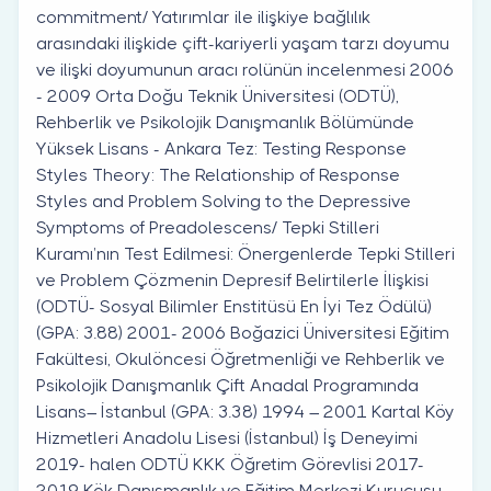
commitment/ Yatırımlar ile ilişkiye bağlılık
arasındaki ilişkide çift-kariyerli yaşam tarzı doyumu
ve ilişki doyumunun aracı rolünün incelenmesi 2006
- 2009 Orta Doğu Teknik Üniversitesi (ODTÜ),
Rehberlik ve Psikolojik Danışmanlık Bölümünde
Yüksek Lisans - Ankara Tez: Testing Response
Styles Theory: The Relationship of Response
Styles and Problem Solving to the Depressive
Symptoms of Preadolescens/ Tepki Stilleri
Kuramı’nın Test Edilmesi: Önergenlerde Tepki Stilleri
ve Problem Çözmenin Depresif Belirtilerle İlişkisi
(ODTÜ- Sosyal Bilimler Enstitüsü En İyi Tez Ödülü)
(GPA: 3.88) 2001- 2006 Boğazici Üniversitesi Eğitim
Fakültesi, Okulöncesi Öğretmenliği ve Rehberlik ve
Psikolojik Danışmanlık Çift Anadal Programında
Lisans– İstanbul (GPA: 3.38) 1994 – 2001 Kartal Köy
Hizmetleri Anadolu Lisesi (İstanbul) İş Deneyimi
2019- halen ODTÜ KKK Öğretim Görevlisi 2017-
2019 Kök Danışmanlık ve Eğitim Merkezi Kurucusu,