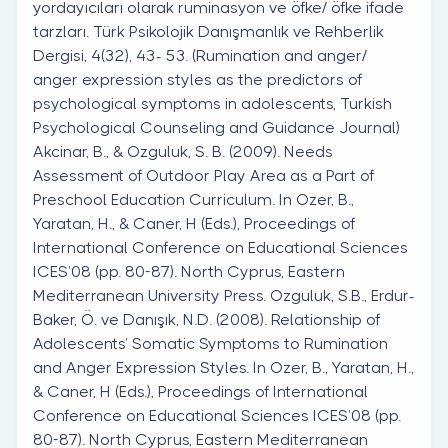
yordayıcıları olarak ruminasyon ve öfke/ öfke ifade
tarzları. Türk Psikolojik Danışmanlık ve Rehberlik
Dergisi, 4(32), 43- 53. (Rumination and anger/
anger expression styles as the predictors of
psychological symptoms in adolescents, Turkish
Psychological Counseling and Guidance Journal)
Akcinar, B., & Ozguluk, S. B. (2009). Needs
Assessment of Outdoor Play Area as a Part of
Preschool Education Curriculum. In Ozer, B.,
Yaratan, H., & Caner, H (Eds.), Proceedings of
International Conference on Educational Sciences
ICES’08 (pp. 80-87). North Cyprus, Eastern
Mediterranean University Press. Ozguluk, S.B., Erdur-
Baker, Ö. ve Danışık, N.D. (2008). Relationship of
Adolescents’ Somatic Symptoms to Rumination
and Anger Expression Styles. In Ozer, B., Yaratan, H.,
& Caner, H (Eds.), Proceedings of International
Conference on Educational Sciences ICES’08 (pp.
80-87). North Cyprus, Eastern Mediterranean