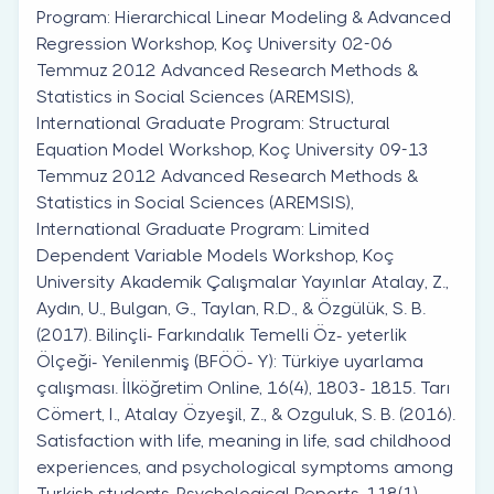
Program: Hierarchical Linear Modeling & Advanced
Regression Workshop, Koç University 02-06
Temmuz 2012 Advanced Research Methods &
Statistics in Social Sciences (AREMSIS),
International Graduate Program: Structural
Equation Model Workshop, Koç University 09-13
Temmuz 2012 Advanced Research Methods &
Statistics in Social Sciences (AREMSIS),
International Graduate Program: Limited
Dependent Variable Models Workshop, Koç
University Akademik Çalışmalar Yayınlar Atalay, Z.,
Aydın, U., Bulgan, G., Taylan, R.D., & Özgülük, S. B.
(2017). Bilinçli- Farkındalık Temelli Öz- yeterlik
Ölçeği- Yenilenmiş (BFÖÖ- Y): Türkiye uyarlama
çalışması. İlköğretim Online, 16(4), 1803- 1815. Tarı
Cömert, I., Atalay Özyeşil, Z., & Ozguluk, S. B. (2016).
Satisfaction with life, meaning in life, sad childhood
experiences, and psychological symptoms among
Turkish students. Psychological Reports, 118(1),