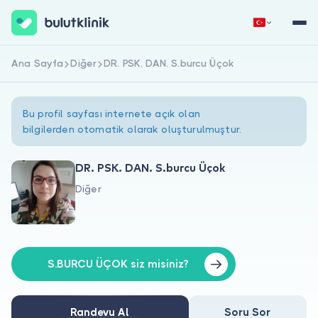
Ana Sayfa
Diğer
DR. PSK. DAN. S.burcu Üçok
Hemen Kaydol
Giriş Yap
Bu profil sayfası internete açık olan
bilgilerden otomatik olarak oluşturulmuştur.
DR. PSK. DAN. S.burcu Üçok
Diğer
Hakkımızda
Hastalar için
Doktorlar için
S.BURCU ÜÇOK siz misiniz?
Randevu Al
Soru Sor