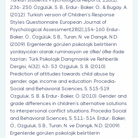
236- 250. Özgülük, S. B., Erdur- Baker, Ö., & Bugay, A.
(2012). Turkish version of Children’s Response
Styles Questionnaire. European Journal of
Psychological Assessment,28(2),154-160. Erdur-
Baker, Ö., Özgülük, S B., Turan, N. ve Danışık, N.D.
(2009). Ergenlerde görülen psikolojik belirtilerin
yordayıcıları olarak ruminasyon ve öfke/ öfke ifade
tazrları. Türk Psikolojik Danışmanlık ve Rehberlik
Dergisi, 4(32), 43- 53. Ozguluk, S. B. (2010).
Prediction of attitudes towards child abuse by
gender, age, income and education. Procedia-
Social and Behavioral Sciences, 5, 515-519.
Ozguluk, S. B. & Erdur- Baker, Ö. (2010). Gender and
grade differences in children’s alternative solutions
to interpersonal conflict situations. Procedia Social
and Behavioral Sciences, 5, 511- 514. Erdur- Baker,
Ö., Ozguluk, S B., Turan, N. ve Danışık, N.D. (2009).
Ergenlerde görülen psikolojik belirtilerin