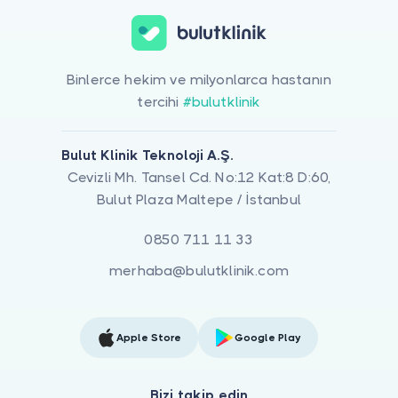
Binlerce hekim ve milyonlarca hastanın
tercihi
#bulutklinik
Bulut Klinik Teknoloji A.Ş.
Cevizli Mh. Tansel Cd. No:12 Kat:8 D:60,
Bulut Plaza Maltepe / İstanbul
0850 711 11 33
merhaba@bulutklinik.com
Apple Store
Google Play
Bizi takip edin