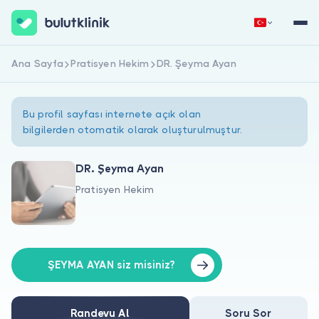
Ana Sayfa
Pratisyen Hekim
DR. Şeyma Ayan
Hemen Kaydol
Giriş Yap
Bu profil sayfası internete açık olan
bilgilerden otomatik olarak oluşturulmuştur.
DR. Şeyma Ayan
Pratisyen Hekim
Hakkımızda
Hastalar için
Doktorlar için
ŞEYMA AYAN siz misiniz?
Randevu Al
Soru Sor