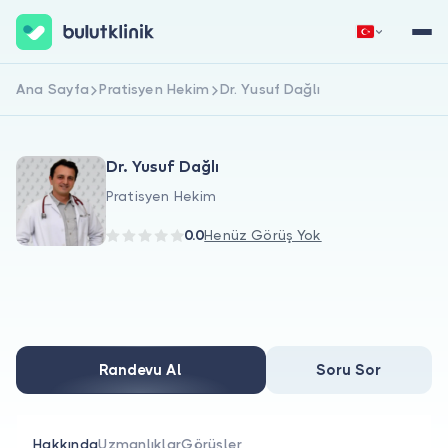
Ana Sayfa
Pratisyen Hekim
Dr. Yusuf Dağlı
Hemen Kaydol
Giriş Yap
Dr. Yusuf Dağlı
Pratisyen Hekim
0.0
Henüz Görüş Yok
Hakkımızda
Hastalar için
Randevu Al
Soru Sor
Doktorlar için
Hakkında
Uzmanlıklar
Görüşler