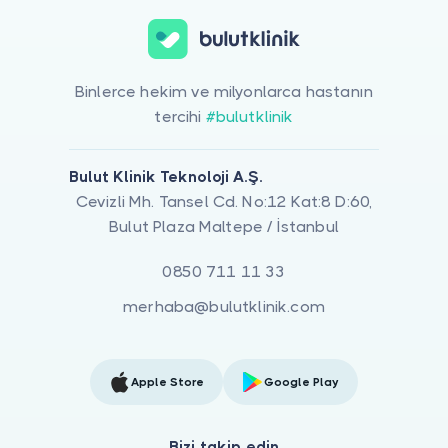
Binlerce hekim ve milyonlarca hastanın
tercihi
#bulutklinik
Bulut Klinik Teknoloji A.Ş.
Cevizli Mh. Tansel Cd. No:12 Kat:8 D:60,
Bulut Plaza Maltepe / İstanbul
0850 711 11 33
merhaba@bulutklinik.com
Apple Store
Google Play
Bizi takip edin