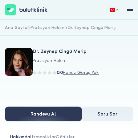
Ana Sayfa
Pratisyen Hekim
Dr. Zeynep Cingü Meriç
Hemen Kaydol
Giriş Yap
Dr. Zeynep Cingü Meriç
Pratisyen Hekim
0.0
Henüz Görüş Yok
Hakkımızda
Hastalar için
Randevu Al
Soru Sor
Doktorlar için
Hakkında
Uzmanlıklar
Görüşler