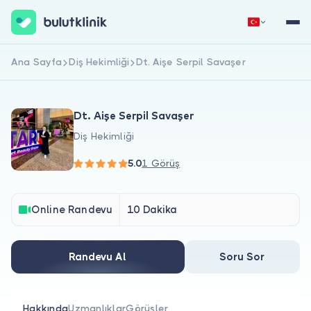
Ana Sayfa
Diş Hekimliği
Dt. Aişe Serpil Savaşer
Hemen Kaydol
Giriş Yap
Dt. Aişe Serpil Savaşer
Diş Hekimliği
5.0
1 Görüş
Hakkımızda
Online Randevu
10 Dakika
Hastalar için
Randevu Al
Soru Sor
Doktorlar için
Hakkında
Uzmanlıklar
Görüşler