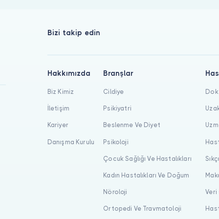
Bizi takip edin
Hakkımızda
Branşlar
Has
Biz Kimiz
Cildiye
Dokt
İletişim
Psikiyatri
Uzak
Kariyer
Beslenme Ve Diyet
Uzma
Danışma Kurulu
Psikoloji
Hast
Çocuk Sağlığı Ve Hastalıkları
Sıkç
Kadın Hastalıkları Ve Doğum
Maka
Nöroloji
Veri
Ortopedi Ve Travmatoloji
Hast