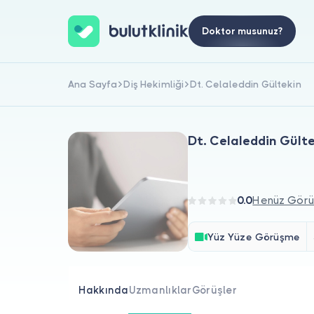
Doktor musunuz?
Ana Sayfa
Diş Hekimliği
Dt. Celaleddin Gültekin
Dt. Celaleddin Gült
0.0
Henüz Görü
Yüz Yüze Görüşme
Hakkında
Uzmanlıklar
Görüşler