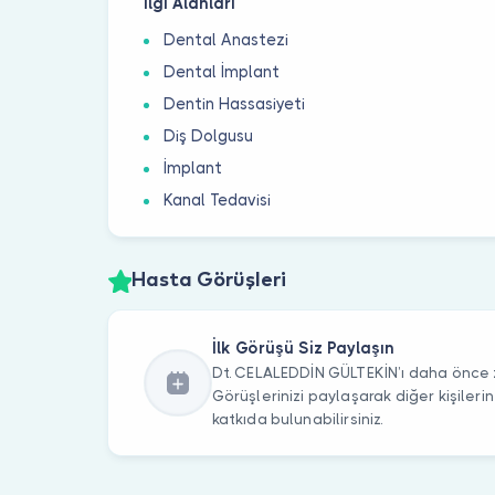
İlgi Alanları
Dental Anastezi
Dental İmplant
Dentin Hassasiyeti
Diş Dolgusu
İmplant
Kanal Tedavisi
Hasta Görüşleri
İlk Görüşü Siz Paylaşın
Dt. CELALEDDİN GÜLTEKİN’ı daha önce z
Görüşlerinizi paylaşarak diğer kişile
katkıda bulunabilirsiniz.