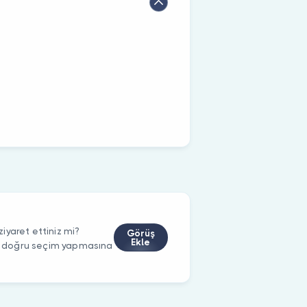
iyaret ettiniz mi?
Görüş
Ekle
rin doğru seçim yapmasına