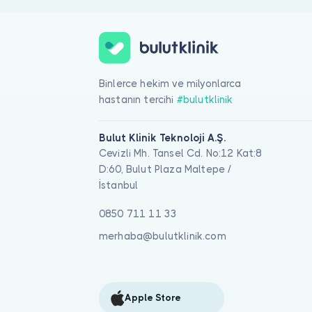
Binlerce hekim ve milyonlarca
hastanın tercihi
#bulutklinik
Bulut Klinik Teknoloji A.Ş.
Cevizli Mh. Tansel Cd. No:12 Kat:8
D:60, Bulut Plaza Maltepe /
İstanbul
0850 711 11 33
merhaba@bulutklinik.com
Apple Store