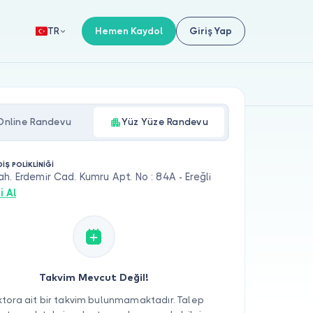
Hemen Kaydol
Giriş Yap
TR
Online Randevu
Yüz Yüze Randevu
İŞ POLİKLİNİĞİ
h. Erdemir Cad. Kumru Apt. No : 84A - Ereğli
i Al
Takvim Mevcut Değil!
tora ait bir takvim bulunmamaktadır. Talep