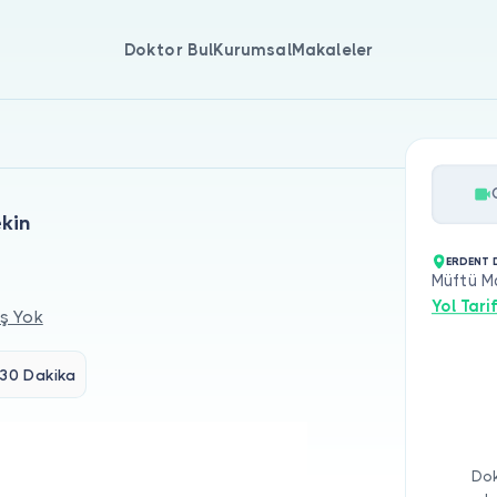
Doktor Bul
Kurumsal
Makaleler
ekin
ERDENT D
Müftü Ma
Yol Tarif
ş Yok
30 Dakika
Dok