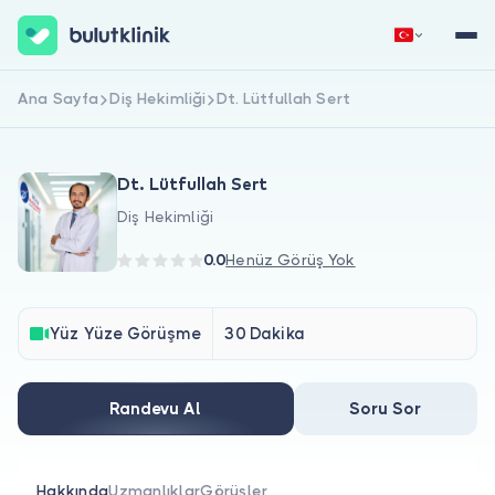
Ana Sayfa
Diş Hekimliği
Dt. Lütfullah Sert
Hemen Kaydol
Giriş Yap
Dt. Lütfullah Sert
Diş Hekimliği
0.0
Henüz Görüş Yok
Hakkımızda
Yüz Yüze Görüşme
30 Dakika
Hastalar için
Randevu Al
Soru Sor
Doktorlar için
Hakkında
Uzmanlıklar
Görüşler