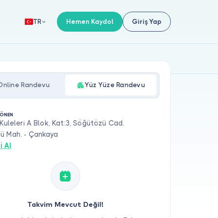
Hemen Kaydol
Giriş Yap
TR
Online Randevu
Yüz Yüze Randevu
GÖNEN
 Kuleleri A Blok, Kat:3, Söğütözü Cad.
ü Mah. - Çankaya
i Al
Takvim Mevcut Değil!