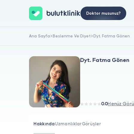
Doktor musunuz?
Ana Sayfa
Beslenme Ve Diyet
Dyt. Fatma Gönen
Dyt. Fatma Gönen
0.0
Henüz Görü
Hakkında
Uzmanlıklar
Görüşler