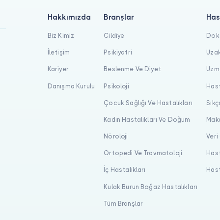
Hakkımızda
Branşlar
Has
Biz Kimiz
Cildiye
Dokt
İletişim
Psikiyatri
Uzak
Kariyer
Beslenme Ve Diyet
Uzma
Danışma Kurulu
Psikoloji
Hast
Çocuk Sağlığı Ve Hastalıkları
Sıkç
Kadın Hastalıkları Ve Doğum
Maka
Nöroloji
Veri
Ortopedi Ve Travmatoloji
Hast
İç Hastalıkları
Hast
Kulak Burun Boğaz Hastalıkları
Tüm Branşlar