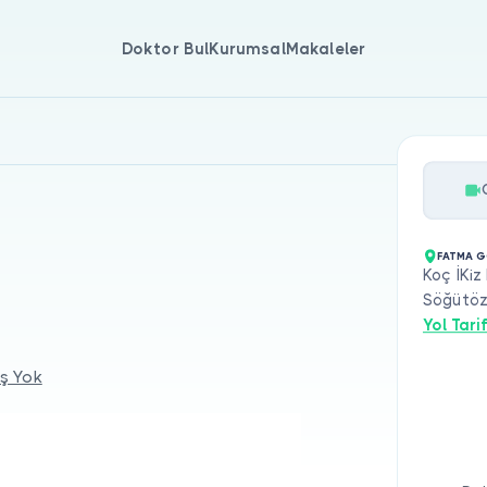
Doktor Bul
Kurumsal
Makaleler
FATMA 
Koç İKiz
Söğütöz
Yol Tarif
ş Yok