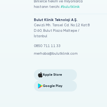
Binlerce hekim ve milyonlarca
hastanın tercihi
#bulutklinik
Bulut Klinik Teknoloji A.Ş.
Cevizli Mh. Tansel Cd. No:12 Kat:8
D:60, Bulut Plaza Maltepe /
İstanbul
0850 711 11 33
merhaba@bulutklinik.com
Apple Store
Google Play