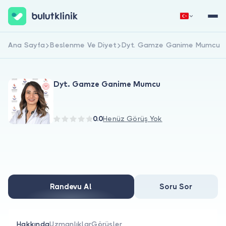
Ana Sayfa
Beslenme Ve Diyet
Dyt. Gamze Ganime Mumcu
Hemen Kaydol
Giriş Yap
Dyt. Gamze Ganime Mumcu
0.0
Henüz Görüş Yok
Hakkımızda
Hastalar için
Randevu Al
Soru Sor
Doktorlar için
Hakkında
Uzmanlıklar
Görüşler