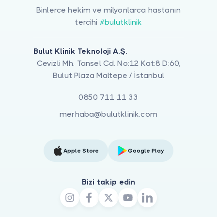
Binlerce hekim ve milyonlarca hastanın
tercihi
#bulutklinik
Bulut Klinik Teknoloji A.Ş.
Cevizli Mh. Tansel Cd. No:12 Kat:8 D:60,
Bulut Plaza Maltepe / İstanbul
0850 711 11 33
merhaba@bulutklinik.com
Apple Store
Google Play
Bizi takip edin