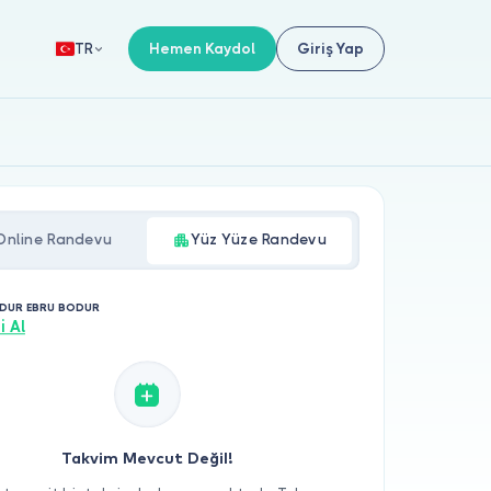
Hemen Kaydol
Giriş Yap
TR
Online Randevu
Yüz Yüze Randevu
ODUR EBRU BODUR
i Al
Takvim Mevcut Değil!