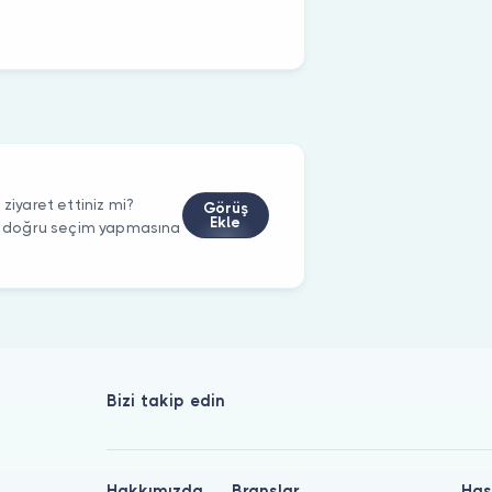
yaret ettiniz mi?
Görüş
Ekle
rin doğru seçim yapmasına
Bizi takip edin
Hakkımızda
Branşlar
Has