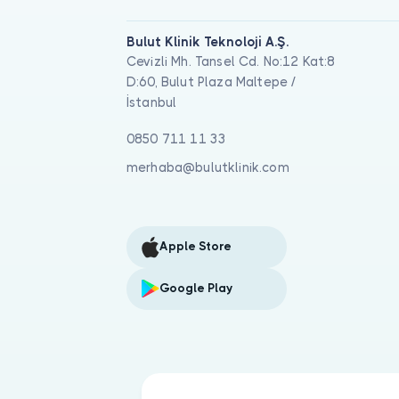
Bulut Klinik Teknoloji A.Ş.
Cevizli Mh. Tansel Cd. No:12 Kat:8
D:60, Bulut Plaza Maltepe /
İstanbul
0850 711 11 33
merhaba@bulutklinik.com
Apple Store
Google Play