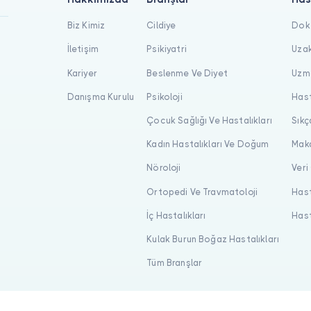
Biz Kimiz
Cildiye
Dokt
İletişim
Psikiyatri
Uzak
Kariyer
Beslenme Ve Diyet
Uzma
Danışma Kurulu
Psikoloji
Hast
Çocuk Sağlığı Ve Hastalıkları
Sıkç
Kadın Hastalıkları Ve Doğum
Maka
Nöroloji
Veri
Ortopedi Ve Travmatoloji
Hast
İç Hastalıkları
Hast
Kulak Burun Boğaz Hastalıkları
Tüm Branşlar