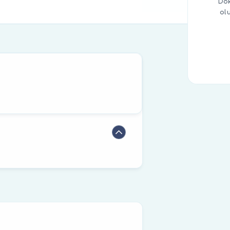
Dok
ol