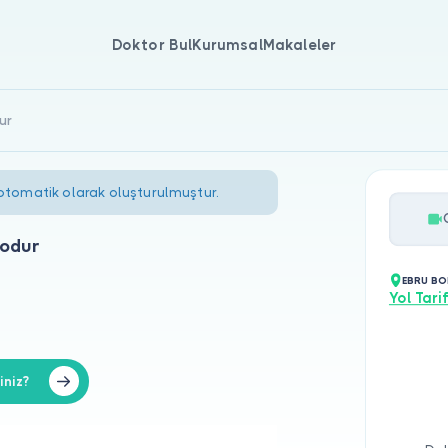
Doktor Bul
Kurumsal
Makaleler
ur
 otomatik olarak oluşturulmuştur.
odur
EBRU B
Yol Tarif
iniz?