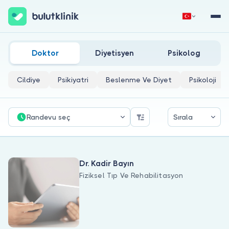
Fiziksel Tıp Ve Rehabilitasyon Doktorları
Hemen Kaydol
Giriş Yap
Doktor
Diyetisyen
Psikolog
Cildiye
Psikiyatri
Beslenme Ve Diyet
Psikoloji
Randevu seç
Sırala
Hakkımızda
Dr. Kadir Bayın
Hastalar için
Fiziksel Tıp Ve Rehabilitasyon
Doktorlar için