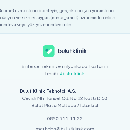
{name} uzmanlarını inceleyin, gerçek danışan yorumlarını
okuyun ve size en uygun {name_small} uzmanında online
randevu veya yüz yüze randevu alın.
Binlerce hekim ve milyonlarca hastanın
tercihi
#bulutklinik
Bulut Klinik Teknoloji A.Ş.
Cevizli Mh. Tansel Cd. No:12 Kat:8 D:60,
Bulut Plaza Maltepe / İstanbul
0850 711 11 33
merhaba@bulutklinik.com