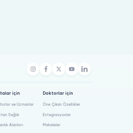
steleniyor; en erken online randevu 6 Ağustos 2026 08:00.
talar için
Doktorlar için
orlar ve Uzmanlar
Öne Çıkan Özellikler
tan Sağlık
Entegrasyonlar
nlık Alanları
Makaleler