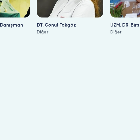
t Danışman
DT. Gönül Tokgöz
UZM. DR. Bir
Diğer
Koyuncu
Diğer