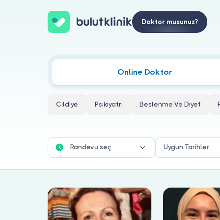
Doktor musunuz?
Ağız Kuruluğu (Kserostomi) Doktorl
Online Doktor
Cildiye
Psikiyatri
Beslenme Ve Diyet
Randevu seç
Uygun Tarihler