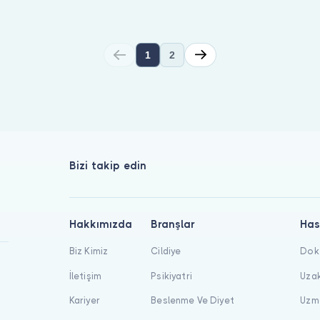
1
2
esi yapabilirsiniz. Bulut Klinik üzerinde bu alanda 11 uzman li
Bizi takip edin
Hakkımızda
Branşlar
Has
Biz Kimiz
Cildiye
Dokt
İletişim
Psikiyatri
Uzak
Kariyer
Beslenme Ve Diyet
Uzma