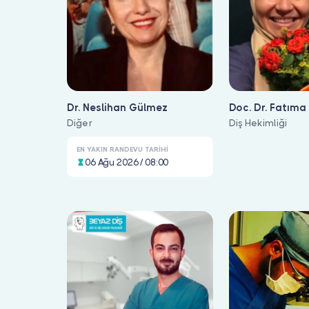
Dr. Neslihan Gülmez
Doc. Dr. Fatıma
Diğer
Basturk
Diş Hekimliği
EN YAKIN RANDEVU TARIHI
06 Ağu 2026 / 08:00