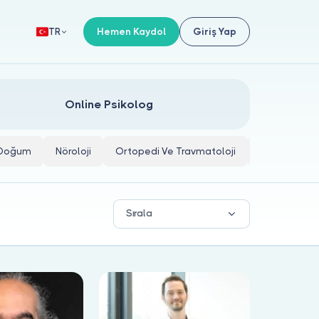
Hemen Kaydol
Giriş Yap
TR
Online Psikolog
e Doğum
Nöroloji
Ortopedi Ve Travmatoloji
İç Hastalıkla
Sırala