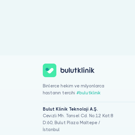
Ağız Kuruluğu (Kserostomi) için online görüntülü doktor görüşm
Binlerce hekim ve milyonlarca
hastanın tercihi
#bulutklinik
Bulut Klinik Teknoloji A.Ş.
Cevizli Mh. Tansel Cd. No:12 Kat:8
D:60, Bulut Plaza Maltepe /
İstanbul