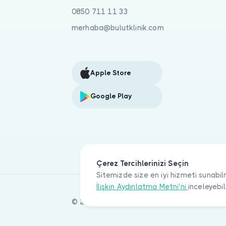
0850 711 11 33
merhaba@bulutklinik.com
Apple Store
Google Play
Çerez Tercihlerinizi Seçin
Sitemizde size en iyi hizmeti sunabil
İlişkin Aydınlatma Metni'ni
inceleyebil
© 2026 Bulut Klinik Teknoloji A.Ş. Tüm haklar