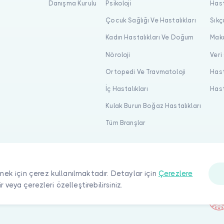
Danışma Kurulu
Psikoloji
Hast
Çocuk Sağlığı Ve Hastalıkları
Sıkç
Kadın Hastalıkları Ve Doğum
Maka
Nöroloji
Veri
Ortopedi Ve Travmatoloji
Hast
İç Hastalıkları
Hast
Kulak Burun Boğaz Hastalıkları
Tüm Branşlar
mek için çerez kullanılmaktadır. Detaylar için
Çerezlere
ir veya çerezleri özelleştirebilirsiniz.
ı saklıdır