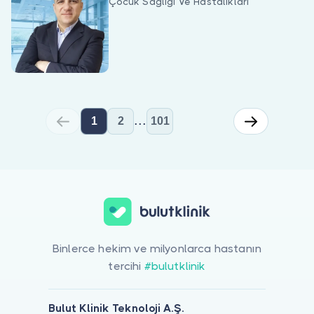
Çocuk Sağlığı Ve Hastalıkları
...
1
2
101
Akciğer için online görüntülü doktor görüşmesi yapabilirsiniz. B
Binlerce hekim ve milyonlarca hastanın
tercihi
#bulutklinik
Bulut Klinik Teknoloji A.Ş.