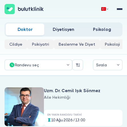
Akciğer Doktorları
Hemen Kaydol
Giriş Yap
Doktor
Diyetisyen
Psikolog
Cildiye
Psikiyatri
Beslenme Ve Diyet
Psikoloji
Randevu seç
Sırala
Hakkımızda
Uzm. Dr. Cemil Işık Sönmez
Hastalar için
Aile Hekimliği
Doktorlar için
EN YAKIN RANDEVU TARIHI
10 Ağu 2026 / 13:00