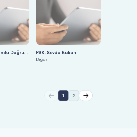
Damla Doğru
PSK. Sevda Bakan
Diğer
1
2
or. Hekim profilinden hasta yorumlarını inceleyip randevu oluştur