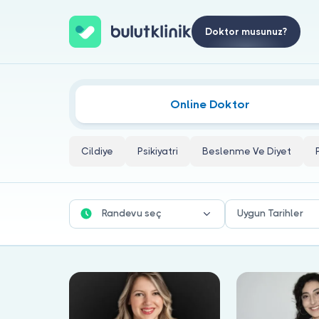
Doktor musunuz?
Aldatılma Doktorları
Online Doktor
Cildiye
Psikiyatri
Beslenme Ve Diyet
Randevu seç
Uygun Tarihler