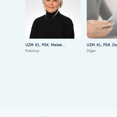
UZM. KL. PSK. Melek
UZM. KL. PSK. 
Sarıçiçek
Psikoloji
Gülçiçek
Diğer
Aldatılma ile ilgilenen 18 uzman Bulut Klinik üzerinde listeleniy