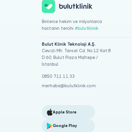
Binlerce hekim ve milyonlarca
hastanın tercihi
#bulutklinik
Bulut Klinik Teknoloji A.Ş.
Cevizli Mh. Tansel Cd. No:12 Kat:8
D:60, Bulut Plaza Maltepe /
İstanbul
0850 711 11 33
merhaba@bulutklinik.com
Apple Store
Google Play