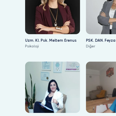
Uzm. Kl. Psk. Meltem Erenus
PSK. DAN. Feyza 
Psikoloji
Turan
Diğer