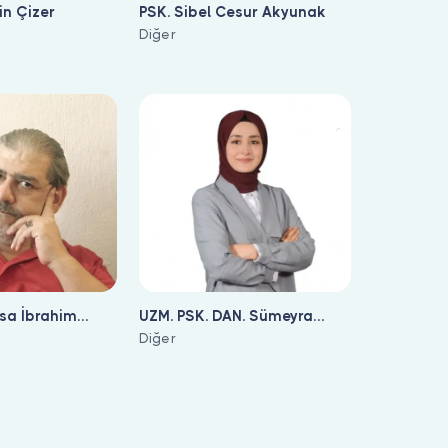
in Çizer
PSK. Sibel Cesur Akyunak
Diğer
sa İbrahim
UZM. PSK. DAN. Sümeyra
Kakız
Diğer