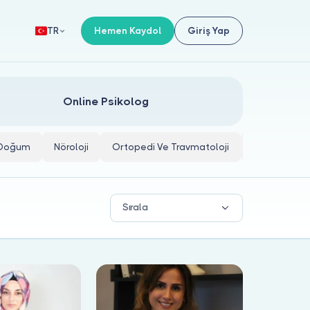
Hemen Kaydol
Giriş Yap
TR
Online Psikolog
e Doğum
Nöroloji
Ortopedi Ve Travmatoloji
İç Hastalıkla
Sırala