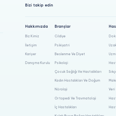
Bizi takip edin
Hakkımızda
Branşlar
Has
Biz Kimiz
Cildiye
Dokt
İletişim
Psikiyatri
Uzak
Kariyer
Beslenme Ve Diyet
Uzma
Danışma Kurulu
Psikoloji
Hast
Çocuk Sağlığı Ve Hastalıkları
Sıkç
Kadın Hastalıkları Ve Doğum
Maka
Nöroloji
Veri
Ortopedi Ve Travmatoloji
Hast
İç Hastalıkları
Hast
Kulak Burun Boğaz Hastalıkları