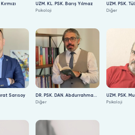
 Kırmızı
UZM. KL. PSK. Barış Yılmaz
UZM. PSK. Tül
Psikoloji
Diğer
urat Sarısoy
DR. PSK. DAN. Abdurrahman
UZM. PSK. Mu
Kendirci
Diğer
Övgün
Psikoloji