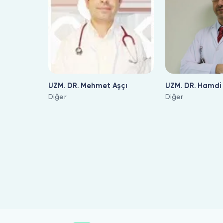
UZM. DR. Mehmet Aşçı
UZM. DR. Hamdi
Diğer
Yıldırım
Diğer
Çocuk Böbrek Hastalıkları ile ilgilenen 178 uzman Bulut Klinik ü