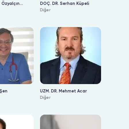
a Özyalçın
DOÇ. DR. Serhan Küpeli
Diğer
 Şen
UZM. DR. Mehmet Acar
Diğer