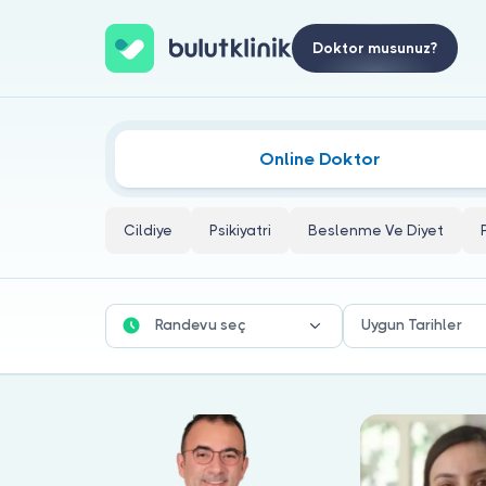
Doktor musunuz?
Çocuk Böbrek Hastalıkları Doktorla
Online Doktor
Cildiye
Psikiyatri
Beslenme Ve Diyet
Randevu seç
Uygun Tarihler