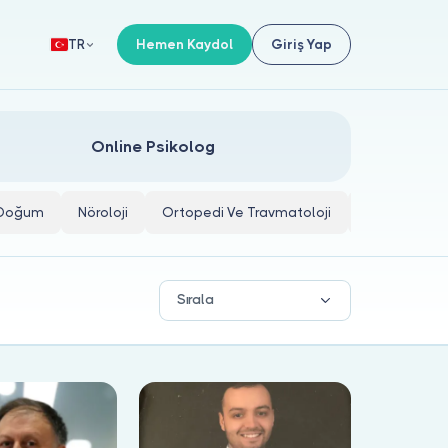
Hemen Kaydol
Giriş Yap
TR
Online Psikolog
e Doğum
Nöroloji
Ortopedi Ve Travmatoloji
İç Hastalıkla
Sırala