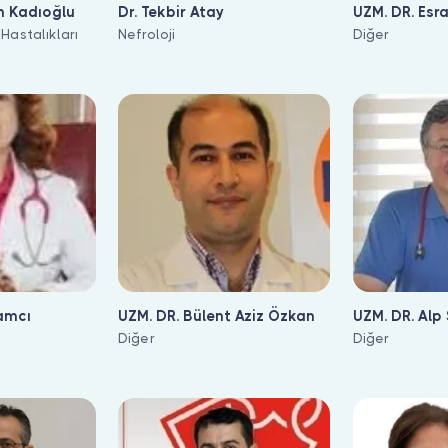
m Kadıoğlu
Dr. Tekbir Atay
UZM. DR. Esr
Hastalıkları
Nefroloji
Karasulu
Diğer
amcı
UZM. DR. Bülent Aziz Özkan
UZM. DR. Alp
Diğer
Diğer