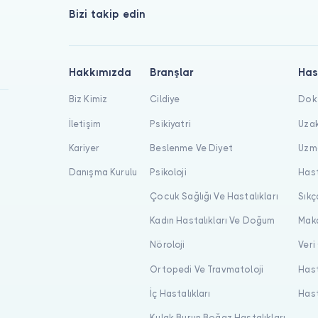
Bizi takip edin
Hakkımızda
Branşlar
Has
Biz Kimiz
Cildiye
Dokt
İletişim
Psikiyatri
Uzak
Kariyer
Beslenme Ve Diyet
Uzma
Danışma Kurulu
Psikoloji
Hast
Çocuk Sağlığı Ve Hastalıkları
Sıkç
Kadın Hastalıkları Ve Doğum
Maka
Nöroloji
Veri
Ortopedi Ve Travmatoloji
Hast
İç Hastalıkları
Hast
Kulak Burun Boğaz Hastalıkları