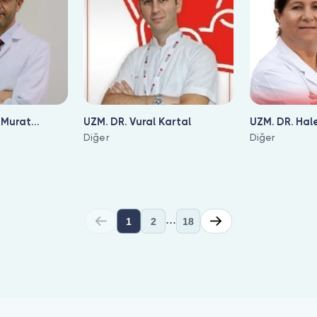
 Murat
UZM. DR. Vural Kartal
UZM. DR. Hale
Diğer
Diğer
...
1
2
18
zerinde listeleniyor. Hekim profilinden hasta yorumlarını incele