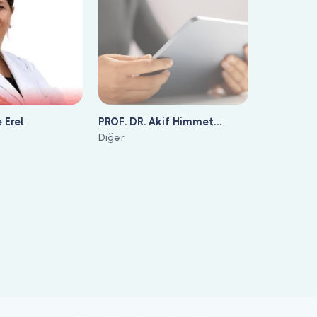
 Erel
PROF. DR. Akif Himmet
Karazeybek
Diğer
yip randevu oluşturabilirsiniz.