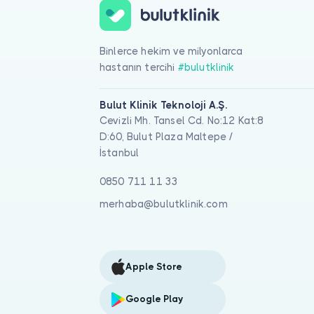
Binlerce hekim ve milyonlarca
hastanın tercihi
#bulutklinik
Bulut Klinik Teknoloji A.Ş.
Cevizli Mh. Tansel Cd. No:12 Kat:8
D:60, Bulut Plaza Maltepe /
İstanbul
0850 711 11 33
merhaba@bulutklinik.com
Apple Store
Google Play