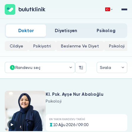
Çocuklarda Tuvalet Eğitimi Doktorları
Hemen Kaydol
Giriş Yap
Doktor
Diyetisyen
Psikolog
Cildiye
Psikiyatri
Beslenme Ve Diyet
Psikoloji
Randevu seç
Sırala
Hakkımızda
Kl. Psk. Ayşe Nur Abalıoğlu
Hastalar için
Psikoloji
Doktorlar için
EN YAKIN RANDEVU TARIHI
10 Ağu 2026 / 09:00