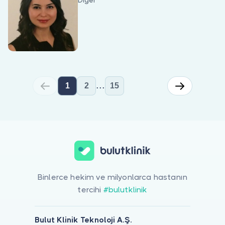
Diğer
...
1
2
15
Çocuklarda Tuvalet Eğitimi için online görüntülü doktor görüşmes
Binlerce hekim ve milyonlarca hastanın
tercihi
#bulutklinik
Bulut Klinik Teknoloji A.Ş.