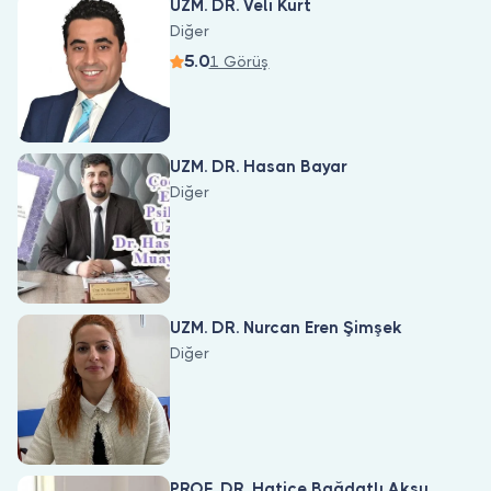
UZM. DR. Veli Kurt
Diğer
5.0
1 Görüş
UZM. DR. Hasan Bayar
Diğer
UZM. DR. Nurcan Eren Şimşek
Diğer
PROF. DR. Hatice Bağdatlı Aksu