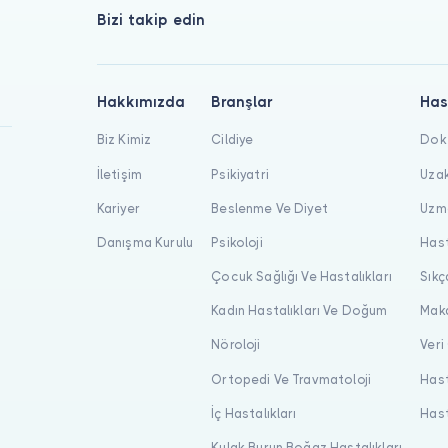
Bizi takip edin
Hakkımızda
Branşlar
Has
Biz Kimiz
Cildiye
Dokt
İletişim
Psikiyatri
Uzak
Kariyer
Beslenme Ve Diyet
Uzma
Danışma Kurulu
Psikoloji
Hast
Çocuk Sağlığı Ve Hastalıkları
Sıkç
Kadın Hastalıkları Ve Doğum
Maka
Nöroloji
Veri
Ortopedi Ve Travmatoloji
Hast
İç Hastalıkları
Hast
Kulak Burun Boğaz Hastalıkları