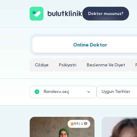
Doktor musunuz?
Çölyak (Gluten Enteropatisi) Dokto
Online Doktor
Cildiye
Psikiyatri
Beslenme Ve Diyet
Randevu seç
Uygun Tarihler
5.0
| 1