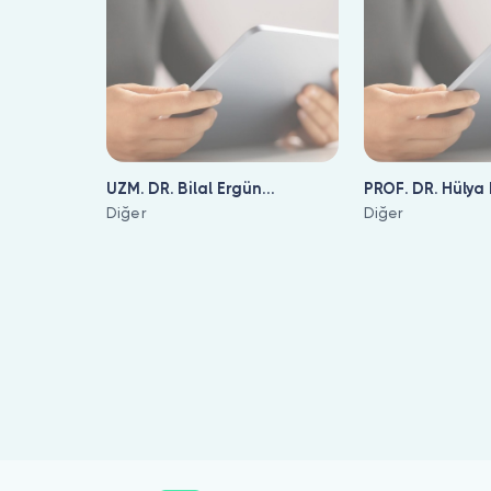
UZM. DR. Bilal Ergün
PROF. DR. Hüly
Saraçoğlu
Diğer
Över
Diğer
Çölyak (Gluten Enteropatisi) için online görüntülü doktor görüşm