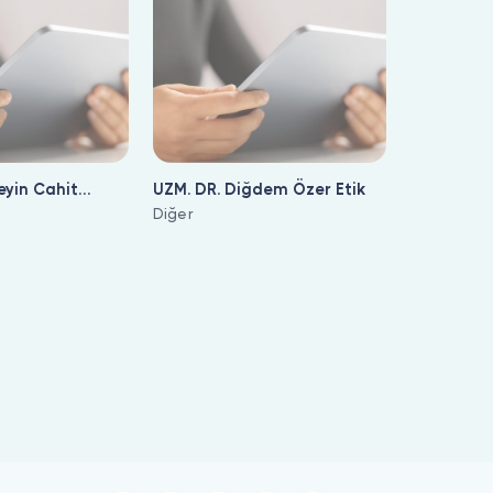
eyin Cahit
UZM. DR. Diğdem Özer Etik
Diğer
steleniyor; uygun hekimi seçip randevu oluşturabilirsiniz.