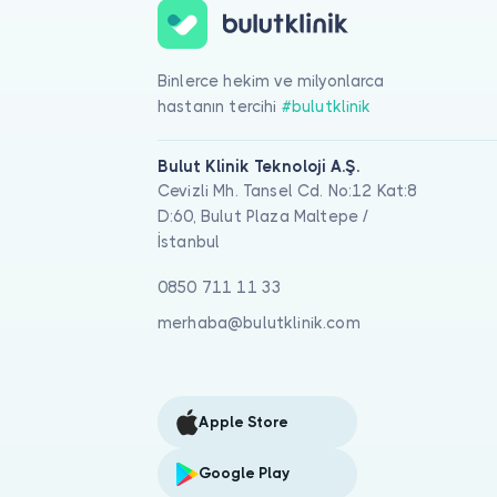
Binlerce hekim ve milyonlarca
hastanın tercihi
#bulutklinik
Bulut Klinik Teknoloji A.Ş.
Cevizli Mh. Tansel Cd. No:12 Kat:8
D:60, Bulut Plaza Maltepe /
İstanbul
0850 711 11 33
merhaba@bulutklinik.com
Apple Store
Google Play