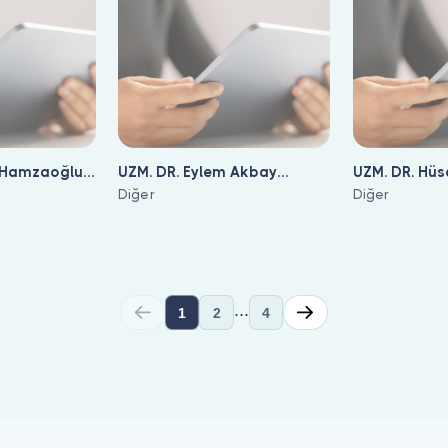
a Hamzaoğlu
UZM. DR. Eylem Akbay
UZM. DR. Hüs
Karatay
Diğer
Yalçın
Diğer
...
1
2
4
esi yapabilirsiniz. Bulut Klinik üzerinde bu alanda 31 uzman li