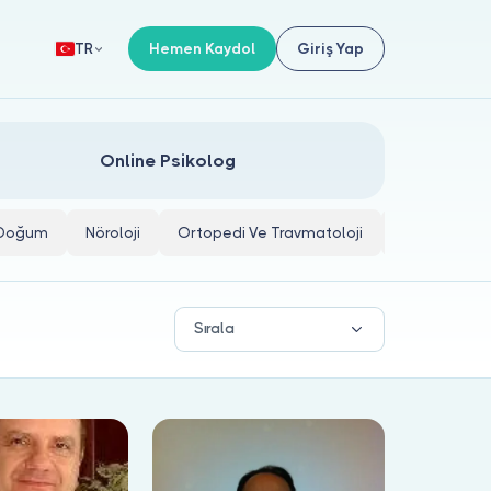
Hemen Kaydol
Giriş Yap
TR
Online Psikolog
e Doğum
Nöroloji
Ortopedi Ve Travmatoloji
İç Hastalıkla
Sırala