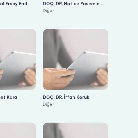
l Ersoy Erol
DOÇ. DR. Hatice Yasemin
Balaban
Diğer
ent Kara
DOÇ. DR. İrfan Koruk
Diğer