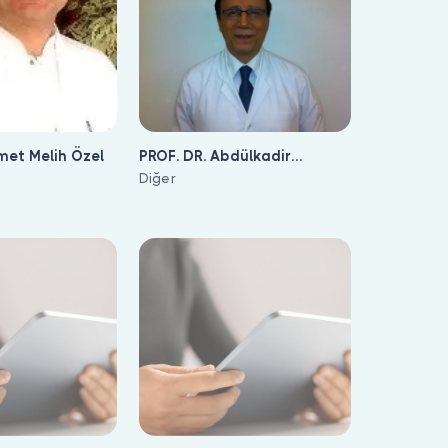
met Melih Özel
PROF. DR. Abdülkadir
Dökmeci
Diğer