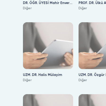
DR. ÖĞR. ÜYESİ Mahir Enver
PROF. DR. Ülkü 
Gülcan
Diğer
Diğer
UZM. DR. Halis Mülayim
UZM. DR. Özgür
Diğer
Diğer