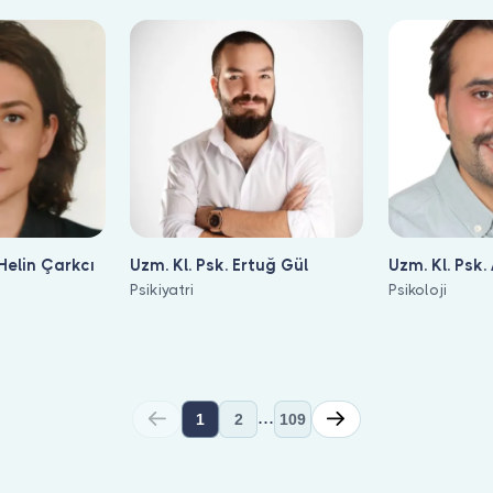
Helin Çarkcı
Uzm. Kl. Psk. Ertuğ Gül
Uzm. Kl. Psk.
Psikiyatri
Psikoloji
...
1
2
109