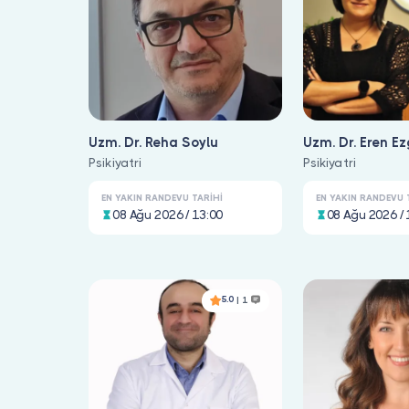
Uzm. Dr. Reha Soylu
Uzm. Dr. Eren Ez
Psikiyatri
Avcı
Psikiyatri
EN YAKIN RANDEVU TARIHI
EN YAKIN RANDEVU 
08 Ağu 2026 / 13:00
08 Ağu 2026 / 
5.0
| 1