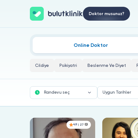
Doktor musunuz?
Psikotik Bozukluklar Doktorları
Online Doktor
Cildiye
Psikiyatri
Beslenme Ve Diyet
Randevu seç
Uygun Tarihler
4.9
| 27