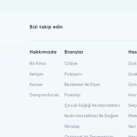
pabilirsiniz. Bulut Klinik üzerinde bu alanda 1081 uzman listel
Bizi takip edin
Hakkımızda
Branşlar
Has
Biz Kimiz
Cildiye
Dokt
İletişim
Psikiyatri
Uzak
Kariyer
Beslenme Ve Diyet
Uzma
Danışma Kurulu
Psikoloji
Hast
Çocuk Sağlığı Ve Hastalıkları
Sıkç
Kadın Hastalıkları Ve Doğum
Maka
Nöroloji
Veri
Ortopedi Ve Travmatoloji
Hast