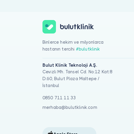
Psikotik Bozukluklar için online görüntülü doktor görüşmesi ya
Binlerce hekim ve milyonlarca
hastanın tercihi
#bulutklinik
Bulut Klinik Teknoloji A.Ş.
Cevizli Mh. Tansel Cd. No:12 Kat:8
D:60, Bulut Plaza Maltepe /
İstanbul
0850 711 11 33
merhaba@bulutklinik.com