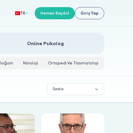
Hemen Kaydol
Giriş Yap
TR
Online Psikolog
e Doğum
Nöroloji
Ortopedi Ve Travmatoloji
İç Hastalıkla
Sırala