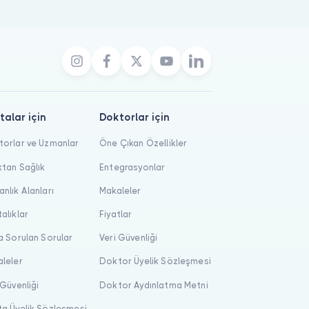
eniyor; en erken online randevu 8 Ağustos 2026 12:45.
talar için
Doktorlar için
orlar ve Uzmanlar
Öne Çıkan Özellikler
tan Sağlık
Entegrasyonlar
nlık Alanları
Makaleler
alıklar
Fiyatlar
a Sorulan Sorular
Veri Güvenliği
leler
Doktor Üyelik Sözleşmesi
 Güvenliği
Doktor Aydınlatma Metni
a Üyelik Sözleşmesi