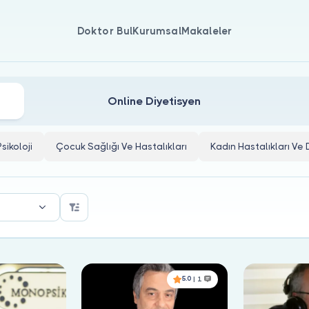
Doktor Bul
Kurumsal
Makaleler
Online Diyetisyen
Psikoloji
Çocuk Sağlığı Ve Hastalıkları
Kadın Hastalıkları V
5.0
| 1