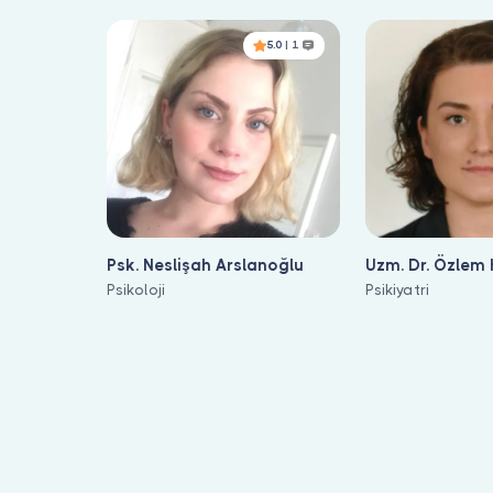
5.0
| 1
Psk. Neslişah Arslanoğlu
Uzm. Dr. Özlem 
Psikoloji
Psikiyatri